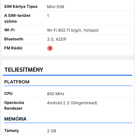
SIM Kártya Típus
Mini-SIM
A SIM-terület
1
száma
Wi-Fi
Wi-Fi 802.11 b/g/n, hotspot
Bluetooth
3.0, A2DP
FM Rádió
TELJESÍTMÉNY
PLATFROM
CPU
800 MHz
Operációs
Android 2.3 (Gingerbread)
Rendszer
MEMÓRIA
Tárhely
2 GB