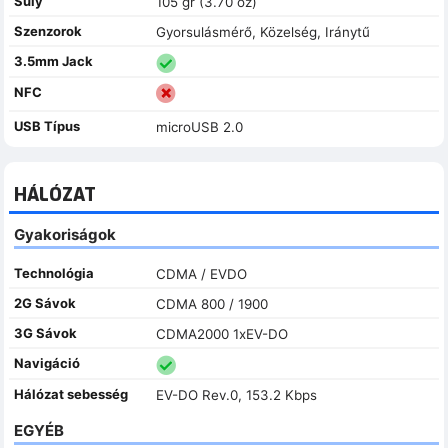
Súly
105 gr (3.70 oz)
Szenzorok
Gyorsulásmérő, Közelség, Iránytű
3.5mm Jack
NFC
USB Típus
microUSB 2.0
HÁLÓZAT
Gyakoriságok
Technológia
CDMA / EVDO
2G Sávok
CDMA 800 / 1900
3G Sávok
CDMA2000 1xEV-DO
Navigáció
Hálózat sebesség
EV-DO Rev.0, 153.2 Kbps
EGYÉB