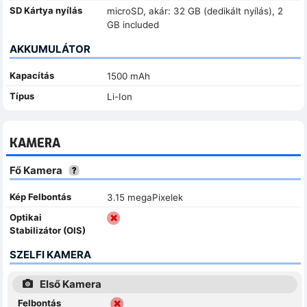
SD Kártya nyílás
microSD, akár: 32 GB (dedikált nyílás), 2
GB included
AKKUMULÁTOR
Kapacítás
1500 mAh
Típus
Li-Ion
KAMERA
Fő Kamera
Kép Felbontás
3.15 megaPixelek
Optikai
Stabilizátor (OIS)
SZELFI KAMERA
Első Kamera
Felbontás