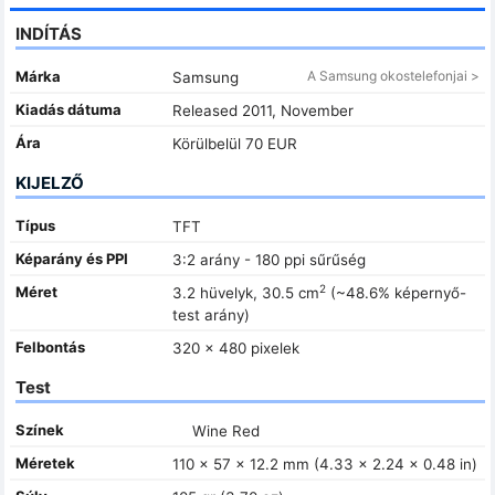
INDÍTÁS
Márka
A Samsung okostelefonjai >
Samsung
Kiadás dátuma
Released 2011, November
Ára
Körülbelül 70 EUR
KIJELZŐ
Típus
TFT
Képarány és PPI
3:2 arány - 180 ppi sűrűség
2
Méret
3.2 hüvelyk, 30.5 cm
(~48.6% képernyő-
test arány)
Felbontás
320 x 480 pixelek
Test
Színek
Wine Red
Méretek
110 x 57 x 12.2 mm (4.33 x 2.24 x 0.48 in)