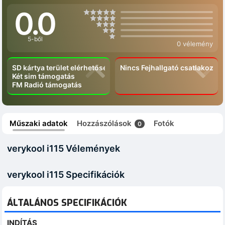
0.0
5-ből
0 vélemény
SD kártya terület elérhetőség
Nincs Fejhallgató csatlakozó
Két sim támogatás
FM Radió támogatás
Műszaki adatok
Hozzászólások
Fotók
0
verykool i115 Vélemények
verykool i115 Specifikációk
ÁLTALÁNOS SPECIFIKÁCIÓK
INDÍTÁS