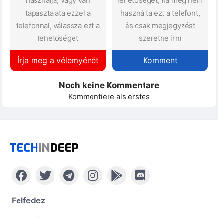
használja, vagy van
lehetőséget, ha még nem
tapasztalata ezzel a
használta ezt a telefont,
telefonnal, válassza ezt a
és csak megjegyzést
lehetőséget
szeretne írni
Írja meg a vélemyénét
Komment
Noch keine Kommentare
Kommentiere als erstes
TECH
IN
DEEP
Felfedez