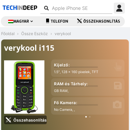
TECH
IN
DEEP
MAGYAR
TELEFON
ÖSSZEHASONLÍTÁS
Főoldal
Össze Eszköz
verykool
verykool i115
Kijelző:
1.5″, 128 x 160 pixelek, TFT
RAM és Tárhely:
GB RAM,
Fő Kamera:
No Camera, ,
Összehasonlítás