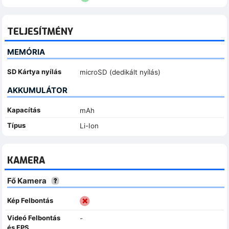
TELJESÍTMÉNY
MEMÓRIA
SD Kártya nyílás
microSD (dedikált nyílás)
AKKUMULÁTOR
Kapacítás
mAh
Típus
Li-Ion
KAMERA
Fő Kamera
Kép Felbontás
Videó Felbontás
-
és FPS