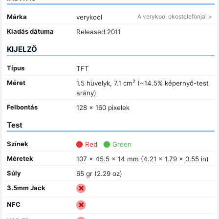
Márka
A verykool okostelefonjai >
verykool
Kiadás dátuma
Released 2011
KIJELZŐ
Típus
TFT
2
Méret
1.5 hüvelyk, 7.1 cm
(~14.5% képernyő-test
arány)
Felbontás
128 x 160 pixelek
Test
Színek
Red
Green
Méretek
107 x 45.5 x 14 mm (4.21 x 1.79 x 0.55 in)
Súly
65 gr (2.29 oz)
3.5mm Jack
NFC