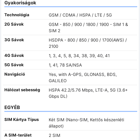
Gyakoriságok
Technológia
GSM / CDMA / HSPA / LTE / 5G
2G Sávok
GSM - 850 / 900 / 1800 / 1900 - SIM 1 &
SIM 2
3G Sávok
HSDPA - 800 / 850 / 900 / 1700(AWS) /
2100
4G Sávok
1, 3, 4, 5, 8, 34, 38, 39, 40, 41
5G Sávok
1, 41, 78 SA/NSA
Navigáció
Yes, with A-GPS, GLONASS, BDS,
GALILEO
Hálózat sebesség
HSPA 42.2/5.76 Mbps, LTE-A, 5G (3.6+
Gbps DL)
EGYÉB
SIM Kártya Típus
Két SIM (Nano-SIM, Kettős készenléti
állapot)
A SIM-terület
2 SIM