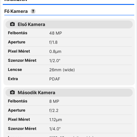
Fő Kamera
Első Kamera
Felbontás
48 MP
Aperture
f/1.8
Pixel Méret
0.8µm
Szenzor Méret
1/2.0"
Lencse
26mm (wide)
Extra
PDAF
Második Kamera
Felbontás
8 MP
Aperture
f/2.2
Pixel Méret
1.12µm
Szenzor Méret
1/4.0"