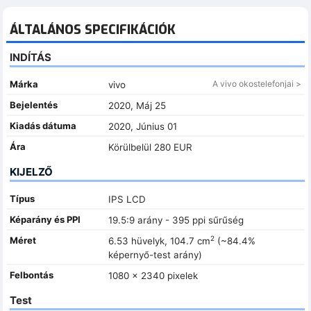
ÁLTALÁNOS SPECIFIKÁCIÓK
INDÍTÁS
Márka
A vivo okostelefonjai >
vivo
Bejelentés
2020, Máj 25
Kiadás dátuma
2020, Június 01
Ára
Körülbelül 280 EUR
KIJELZŐ
Típus
IPS LCD
Képarány és PPI
19.5:9 arány - 395 ppi sűrűség
2
Méret
6.53 hüvelyk, 104.7 cm
(~84.4%
képernyő-test arány)
Felbontás
1080 x 2340 pixelek
Test