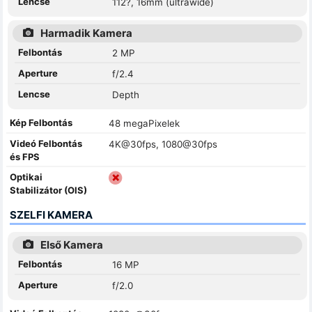
Lencse
112?, 16mm (ultrawide)
Harmadik Kamera
Felbontás
2 MP
Aperture
f/2.4
Lencse
Depth
Kép Felbontás
48 megaPixelek
Videó Felbontás
4K@30fps, 1080@30fps
és FPS
Optikai
Stabilizátor (OIS)
SZELFI KAMERA
Első Kamera
Felbontás
16 MP
Aperture
f/2.0