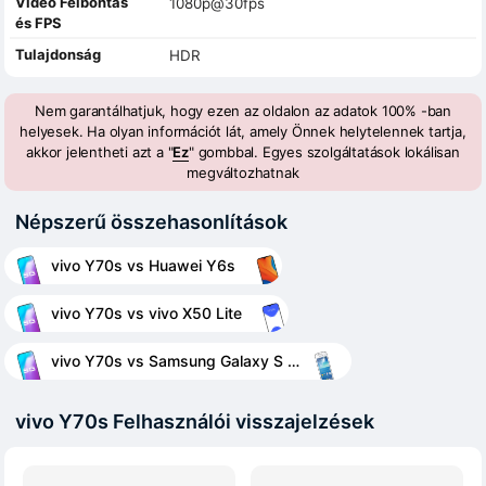
Videó Felbontás
1080p@30fps
és FPS
Tulajdonság
HDR
Nem garantálhatjuk, hogy ezen az oldalon az adatok 100% -ban
helyesek. Ha olyan információt lát, amely Önnek helytelennek tartja,
akkor jelentheti azt a "
Ez
" gombbal. Egyes szolgáltatások lokálisan
megváltozhatnak
Népszerű összehasonlítások
vivo Y70s vs Huawei Y6s
vivo Y70s vs vivo X50 Lite
vivo Y70s vs Samsung Galaxy S Duos 2 S7582
vivo Y70s Felhasználói visszajelzések