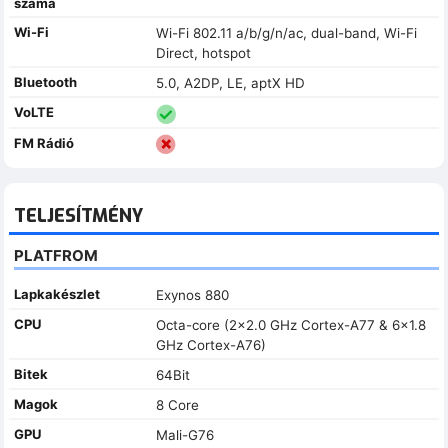
száma
Wi-Fi
Wi-Fi 802.11 a/b/g/n/ac, dual-band, Wi-Fi
Direct, hotspot
Bluetooth
5.0, A2DP, LE, aptX HD
VoLTE
FM Rádió
TELJESÍTMÉNY
PLATFROM
Lapkakészlet
Exynos 880
CPU
Octa-core (2x2.0 GHz Cortex-A77 & 6x1.8
GHz Cortex-A76)
Bitek
64Bit
Magok
8 Core
GPU
Mali-G76