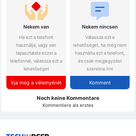
Nekem van
Nekem nincsen
Ha ezt a telefont
Válassza ezt a
használja, vagy van
lehetőséget, ha még nem
tapasztalata ezzel a
használta ezt a telefont,
telefonnal, válassza ezt a
és csak megjegyzést
lehetőséget
szeretne írni
Írja meg a vélemyénét
Komment
Noch keine Kommentare
Kommentiere als erstes