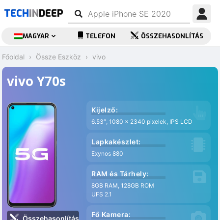
TECH
IN
DEEP
MAGYAR
TELEFON
ÖSSZEHASONLÍTÁS
Főoldal
Össze Eszköz
vivo
vivo Y70s
Kijelző:
6.53″, 1080 x 2340 pixelek, IPS LCD
Lapkakészlet:
Exynos 880
RAM és Tárhely:
8GB RAM, 128GB ROM
UFS 2.1
Fő Kamera:
Összehasonlítás