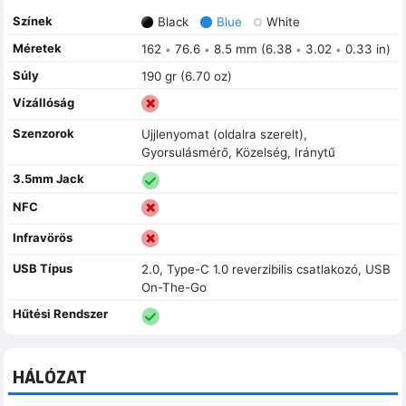
Színek
Black
Blue
White
Méretek
162
76.6
8.5 mm (6.38
3.02
0.33 in)
•
•
•
•
Súly
190 gr (6.70 oz)
Vízállóság
Szenzorok
Ujjlenyomat (oldalra szerelt),
Gyorsulásmérő, Közelség, Iránytű
3.5mm Jack
NFC
Infravörös
USB Típus
2.0, Type-C 1.0 reverzibilis csatlakozó, USB
On-The-Go
Hűtési Rendszer
HÁLÓZAT