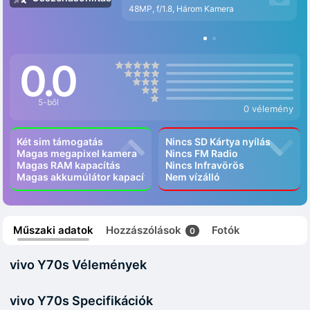
48MP, f/1.8, Három Kamera
0.0
5-ből
0 vélemény
Két sim támogatás
Nincs SD Kártya nyílás
Magas megapixel kamera
Nincs FM Radio
Magas RAM kapacítás
Nincs Infravörös
Magas akkumúlátor kapacítás
Nem vízálló
Műszaki adatok
Hozzászólások
Fotók
0
vivo Y70s Vélemények
vivo Y70s Specifikációk