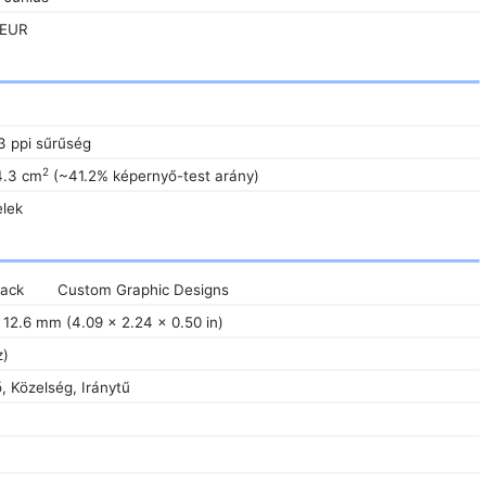
 EUR
3 ppi sűrűség
2
4.3 cm
(~41.2% képernyő-test arány)
elek
ack
Custom Graphic Designs
 12.6 mm (4.09 x 2.24 x 0.50 in)
z)
 Közelség, Iránytű