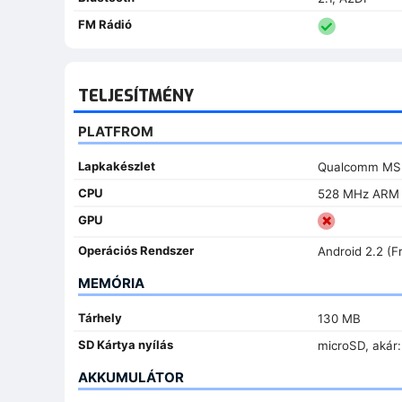
FM Rádió
TELJESÍTMÉNY
PLATFROM
Lapkakészlet
Qualcomm MS
CPU
528 MHz ARM 
GPU
Operációs Rendszer
Android 2.2 (F
MEMÓRIA
Tárhely
130 MB
SD Kártya nyílás
microSD, akár:
AKKUMULÁTOR