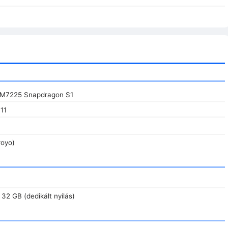
M7225 Snapdragon S1
11
royo)
 32 GB (dedikált nyílás)