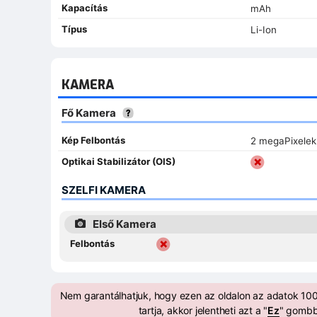
Kapacítás
mAh
Típus
Li-Ion
KAMERA
Fő Kamera
Kép Felbontás
2 megaPixelek
Optikai Stabilizátor (OIS)
SZELFI KAMERA
Első Kamera
Felbontás
Nem garantálhatjuk, hogy ezen az oldalon az adatok 100
tartja, akkor jelentheti azt a "
Ez
" gombb