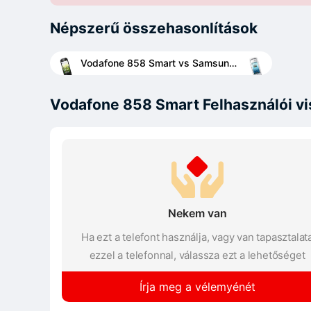
Népszerű összehasonlítások
Vodafone 858 Smart vs Samsung Champ Neo Duos C3262
Vodafone 858 Smart Felhasználói vi
Nekem van
Ha ezt a telefont használja, vagy van tapasztalat
ezzel a telefonnal, válassza ezt a lehetőséget
Írja meg a vélemyénét