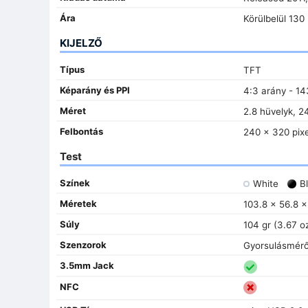
Ára
Körülbelül 130
KIJELZŐ
Típus
TFT
Képarány és PPI
4:3 arány - 14
Méret
2.8 hüvelyk, 2
Felbontás
240 x 320 pix
Test
Színek
White
Bl
Méretek
103.8 x 56.8 x
Súly
104 gr (3.67 o
Szenzorok
Gyorsulásmérő,
3.5mm Jack
NFC