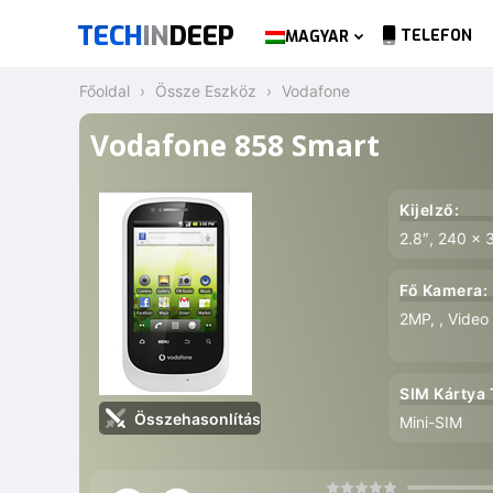
TECH
IN
DEEP
TELEFON
MAGYAR
Főoldal
Össze Eszköz
Vodafone
Vodafone 858 Smart
Kijelző:
2.8″, 240 x 
Fő Kamera:
2MP, , Video
SIM Kártya 
Összehasonlítás
Mini-SIM