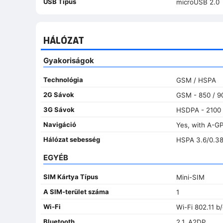
USB Típus
microUSB 2.0
HÁLÓZAT
Gyakoriságok
Technológia
GSM / HSPA
2G Sávok
GSM - 850 / 90
3G Sávok
HSDPA - 2100
Navigáció
Yes, with A-G
Hálózat sebesség
HSPA 3.6/0.3
EGYÉB
SIM Kártya Típus
Mini-SIM
A SIM-terület száma
1
Wi-Fi
Wi-Fi 802.11 b
Bluetooth
2.1, A2DP