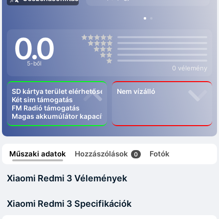
0.0
5-ből
0 vélemény
SD kártya terület elérhetőség
Nem vízálló
Két sim támogatás
FM Radió támogatás
Magas akkumúlátor kapacítás
Műszaki adatok
Hozzászólások
Fotók
0
Xiaomi Redmi 3 Vélemények
Xiaomi Redmi 3 Specifikációk