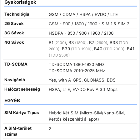
Gyakoriságok
Technológia
GSM / CDMA / HSPA / EVDO / LTE
2G Sávok
GSM - 900 / 1800 / 1900 - SIM 1 & SIM 2
3G Sávok
HSDPA - 850 / 900 / 1900 / 2100
4G Sávok
B1
, B3
, B7
, B38
(2100)
(1800)
(2600)
(TDD
, B39
, B40
, B41
2600)
(TDD 1900)
(TDD 2300)
(TDD 2500)
TD-SCDMA
TD-SCDMA 1880-1920 MHz
TD-SCDMA 2010-2025 MHz
Navigáció
Yes, with A-GPS, GLONASS, BDS
Hálózat sebesség
HSPA, LTE, EV-DO Rev.A 3.1 Mbps
EGYÉB
SIM Kártya Típus
Hybrid Két SIM (Micro-SIM/Nano-SIM,
Kettős készenléti állapot)
A SIM-terület
2
száma