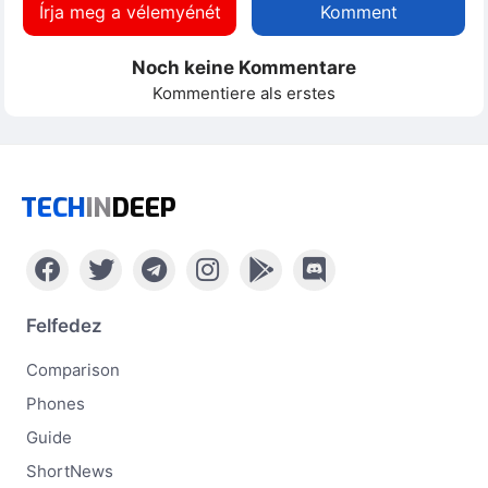
Írja meg a vélemyénét
Komment
Noch keine Kommentare
Kommentiere als erstes
TECH
IN
DEEP
Felfedez
Comparison
Phones
Guide
ShortNews