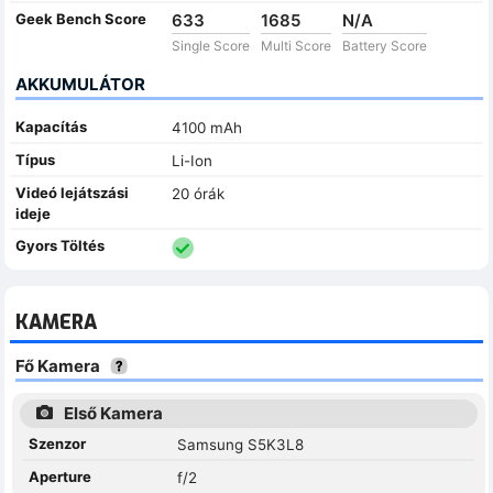
Geek Bench Score
633
1685
N/A
Single Score
Multi Score
Battery Score
AKKUMULÁTOR
Kapacítás
4100 mAh
Típus
Li-Ion
Videó lejátszási
20 órák
ideje
Gyors Töltés
KAMERA
Fő Kamera
Első Kamera
Szenzor
Samsung S5K3L8
Aperture
f/2