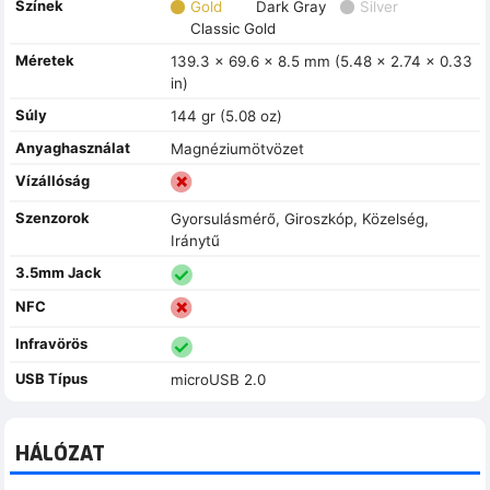
Színek
Gold
Dark Gray
Silver
Classic Gold
Méretek
139.3 x 69.6 x 8.5 mm (5.48 x 2.74 x 0.33
in)
Súly
144 gr (5.08 oz)
Anyaghasználat
Magnéziumötvözet
Vízállóság
Szenzorok
Gyorsulásmérő, Giroszkóp, Közelség,
Iránytű
3.5mm Jack
NFC
Infravörös
USB Típus
microUSB 2.0
HÁLÓZAT