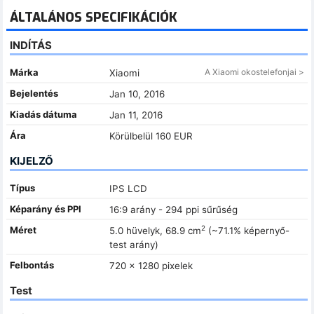
ÁLTALÁNOS SPECIFIKÁCIÓK
INDÍTÁS
Márka
A Xiaomi okostelefonjai >
Xiaomi
Bejelentés
Jan 10, 2016
Kiadás dátuma
Jan 11, 2016
Ára
Körülbelül 160 EUR
KIJELZŐ
Típus
IPS LCD
Képarány és PPI
16:9 arány - 294 ppi sűrűség
2
Méret
5.0 hüvelyk, 68.9 cm
(~71.1% képernyő-
test arány)
Felbontás
720 x 1280 pixelek
Test