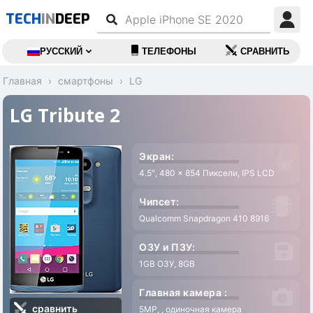
TECH
IN
DEEP
РУССКИЙ
ТЕЛЕФОНЫ
СРАВНИТЬ
Главная
смартфоны
LG
LG Tribute 2
Экран:
4.5″, 480 x 854 Пиксели, IPS LCD
Чипсет:
Qualcomm Snapdragon 410 8916
ОЗУ и ПЗУ:
1GB ОЗУ, 8GB
Главная камера :
сравнить
5MP, , одиночная камера