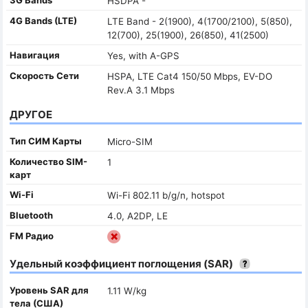
HSDPA -
4G Bands (LTE)
LTE Band - 2(1900), 4(1700/2100), 5(850),
12(700), 25(1900), 26(850), 41(2500)
Навигация
Yes, with A-GPS
Скорость Сети
HSPA, LTE Cat4 150/50 Mbps, EV-DO
Rev.A 3.1 Mbps
ДРУГОЕ
Тип СИМ Карты
Micro-SIM
Количество SIM-
1
карт
Wi-Fi
Wi-Fi 802.11 b/g/n, hotspot
Bluetooth
4.0, A2DP, LE
FM Радио
Удельный коэффициент поглощения (SAR)
Уровень SAR для
1.11 W/kg
тела (США)