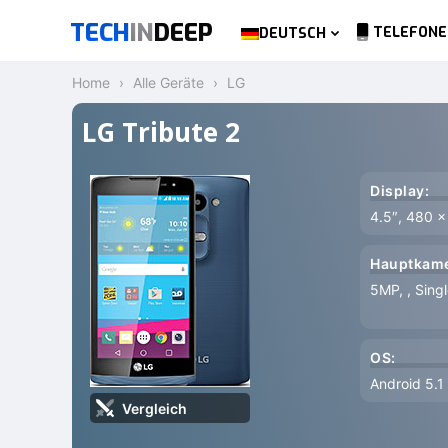
TECH
IN
DEEP
TELEFONE
DEUTSCH
Home
Alle Geräte
LG
LG Tribute 2
Display:
4.5″, 480 x
Hauptkame
5MP, , Sing
OS:
Android 5.1 
Vergleich