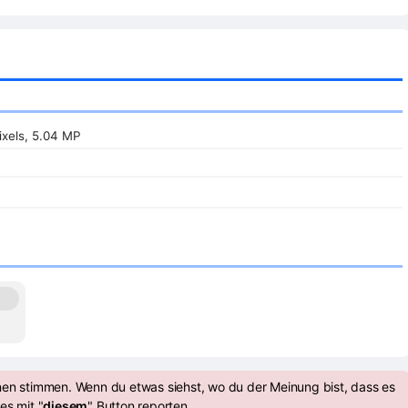
ixels, 5.04 MP
nen stimmen. Wenn du etwas siehst, wo du der Meinung bist, dass es
es mit "
diesem
" Button reporten.