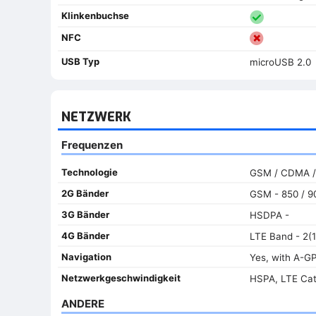
Klinkenbuchse
NFC
USB Typ
microUSB 2.0
NETZWERK
Frequenzen
Technologie
GSM / CDMA /
2G Bänder
GSM - 850 / 90
3G Bänder
HSDPA -
4G Bänder
LTE Band - 2(1
Navigation
Yes, with A-G
Netzwerkgeschwindigkeit
HSPA, LTE Cat
ANDERE