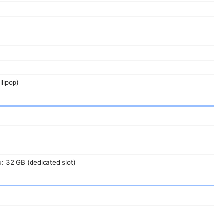
llipop)
u: 32 GB (dedicated slot)