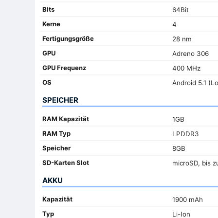
Bits
64Bit
Kerne
4
Fertigungsgröße
28 nm
GPU
Adreno 306
GPU Frequenz
400 MHz
OS
Android 5.1 (Lo
SPEICHER
RAM Kapazität
1GB
RAM Typ
LPDDR3
Speicher
8GB
SD-Karten Slot
microSD, bis z
AKKU
Kapazität
1900 mAh
Typ
Li-Ion