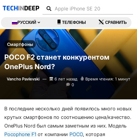
TECH
IN
DEEP
РУССКИЙ
ТЕЛЕФОНЫ
СРАВНИТЬ
Смартфоны
POCO F2 станет конкурентом
OnePlus Nord?
Vancho Pavlevski
6 лет назад
Время чтения: 1 минут
0
В последние несколько дней появилось много новых
крутых смартфонов по соотношению цена/качество.
OnePlus Nord был самым заметным из них. Модель
Pocophone F1
от компании
POCO
, которая