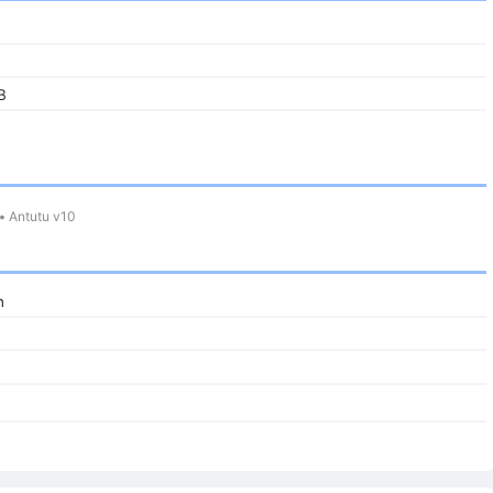
B
•
Antutu v10
h