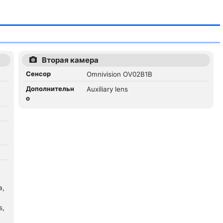
Вторая камера
Сенсор
Omnivision OV02B1B
Дополнительн
Auxiliary lens
о
a,
s,
,