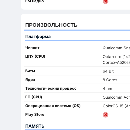
FM Радио
ПРОИЗВОЛЬНОСТЬ
Платформа
Чипсет
Qualcomm Sna
ЦПУ (CPU)
Octa-core (1x
Cortex-A520s)
Биты
64 Bit
Ядра
8 Cores
Технологический процесс
4 nm
ГП (GPU)
Qualcomm Adr
Oперационная система (OS)
ColorOS 15 (An
Play Store
ПАМЯТЬ