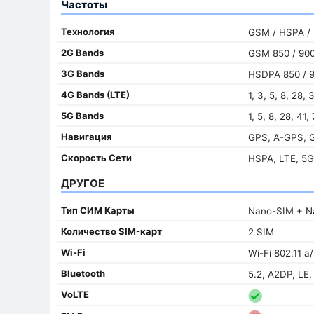
Частоты
Технология
GSM / HSPA / 
2G Bands
GSM 850 / 900 
3G Bands
HSDPA 850 / 9
4G Bands (LTE)
1, 3, 5, 8, 28,
5G Bands
1, 5, 8, 28, 41
Навигация
GPS, A-GPS, G
Скорость Сети
HSPA, LTE, 5G
ДРУГОЕ
Тип СИМ Карты
Nano-SIM + N
Количество SIM-карт
2 SIM
Wi-Fi
Wi-Fi 802.11 a
Bluetooth
5.2, A2DP, LE
VoLTE