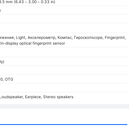
.5 mm (6.43
3.00
0.33 in)
•
•
)
жения, Light, Акселерометр, Компас, Гироскопscope, Fingerprint,
 In-display optical fingerprint sensor
ly)
.0, OTG
Loudspeaker, Earpiece, Stereo speakers