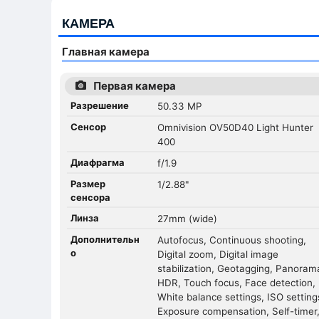
КАМЕРА
Главная камера
Первая камера
Разрешение
50.33 MP
Сенсор
Omnivision OV50D40 Light Hunter
400
Диафрагма
f/1.9
Размер
1/2.88"
сенсора
Линза
27mm (wide)
Дополнительн
Autofocus, Continuous shooting,
о
Digital zoom, Digital image
stabilization, Geotagging, Panoram
HDR, Touch focus, Face detection,
White balance settings, ISO setting
Exposure compensation, Self-timer