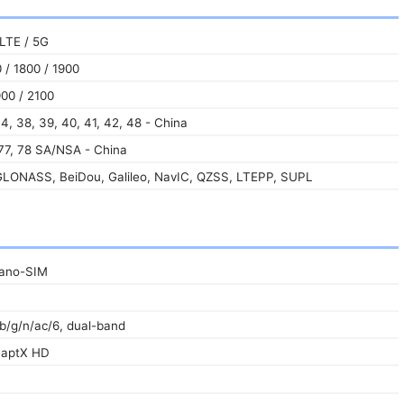
LTE / 5G
/ 1800 / 1900
00 / 2100
 34, 38, 39, 40, 41, 42, 48 - China
, 77, 78 SA/NSA - China
LONASS, BeiDou, Galileo, NavIC, QZSS, LTEPP, SUPL
ano-SIM
/b/g/n/ac/6, dual-band
, aptX HD