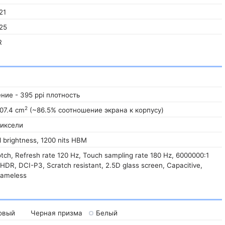
21
25
R
ние - 395 ppi плотность
2
07.4 cm
(~86.5% соотношение экрана к корпусу)
Пиксели
al brightness, 1200 nits HBM
ch, Refresh rate 120 Hz, Touch sampling rate 180 Hz, 6000000:1
, HDR, DCI-P3, Scratch resistant, 2.5D glass screen, Capacitive,
rameless
овый
Черная призма
Белый