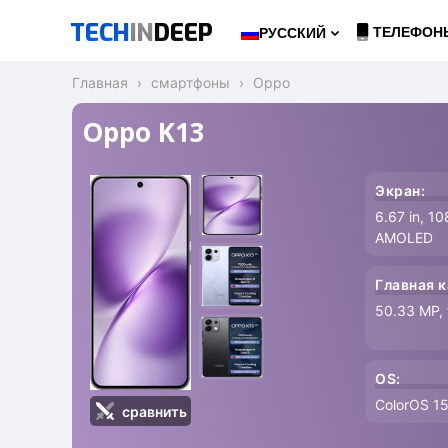
TECH
IN
DEEP
ТЕЛЕФОН
РУССКИЙ
Главная
смартфоны
Oppo
Oppo K13
Экран:
6.67 in, 1
AMOLED
Главная к
50.33 MP, 
OS:
ColorOS 15
сравнить