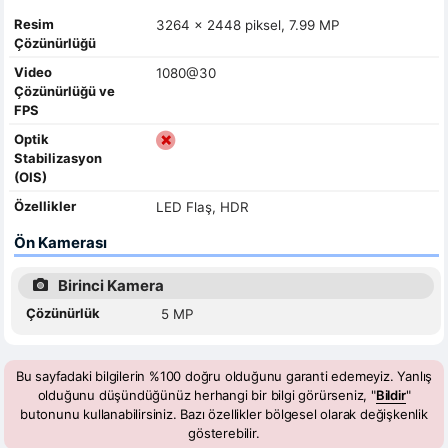
Resim
3264 x 2448 piksel, 7.99 MP
Çözünürlüğü
Video
1080@30
Çözünürlüğü ve
FPS
Optik
Stabilizasyon
(OIS)
Özellikler
LED Flaş, HDR
Ön Kamerası
Birinci Kamera
Çözünürlük
5 MP
Bu sayfadaki bilgilerin %100 doğru olduğunu garanti edemeyiz. Yanlış
olduğunu düşündüğünüz herhangi bir bilgi görürseniz, "
Bildir
"
butonunu kullanabilirsiniz. Bazı özellikler bölgesel olarak değişkenlik
gösterebilir.