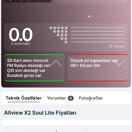
0.0
5 üzerinden
0 Yorum
SD Kart alanı mevcut
Düşük pil kapasitesi var
FM Radyo desteği var
HD+ Ekranı Var
Çift sim desteği var
Kulaklık girişi var
Teknik Özellikler
Yorumlar
Fotoğraflar
0
Allview X2 Soul Lite Fiyatları