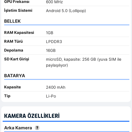
GPU Frekansı
600 MHz
İşletim Sistemi
Android 5.0 (Lollipop)
BELLEK
RAM Kapasitesi
1GB
RAM Türü
LPDDR3
Depolama
16GB
SD Kart Girişi
microSD, kapasite: 256 GB (yuva SIM ile
paylaşılıyor)
BATARYA
Kapasite
2400 mAh
Tip
Li-Po
KAMERA ÖZELLIKLERI
Arka Kamera