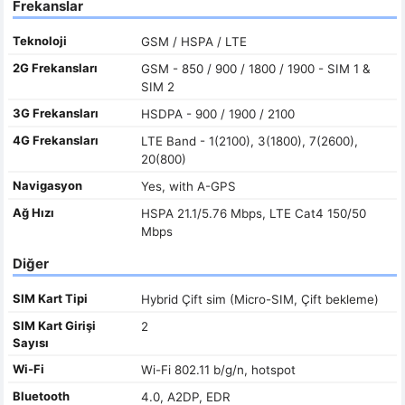
Frekanslar
Teknoloji
GSM / HSPA / LTE
2G Frekansları
GSM - 850 / 900 / 1800 / 1900 - SIM 1 &
SIM 2
3G Frekansları
HSDPA - 900 / 1900 / 2100
4G Frekansları
LTE Band - 1(2100), 3(1800), 7(2600),
20(800)
Navigasyon
Yes, with A-GPS
Ağ Hızı
HSPA 21.1/5.76 Mbps, LTE Cat4 150/50
Mbps
Diğer
SIM Kart Tipi
Hybrid Çift sim (Micro-SIM, Çift bekleme)
SIM Kart Girişi
2
Sayısı
Wi-Fi
Wi-Fi 802.11 b/g/n, hotspot
Bluetooth
4.0, A2DP, EDR