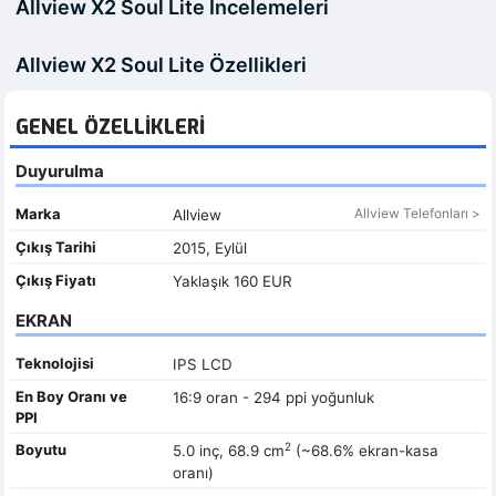
Allview X2 Soul Lite İncelemeleri
Allview X2 Soul Lite Özellikleri
GENEL ÖZELLIKLERI
Duyurulma
Marka
Allview Telefonları >
Allview
Çıkış Tarihi
2015, Eylül
Çıkış Fiyatı
Yaklaşık 160 EUR
EKRAN
Teknolojisi
IPS LCD
En Boy Oranı ve
16:9 oran - 294 ppi yoğunluk
PPI
2
Boyutu
5.0 inç, 68.9 cm
(~68.6% ekran-kasa
oranı)