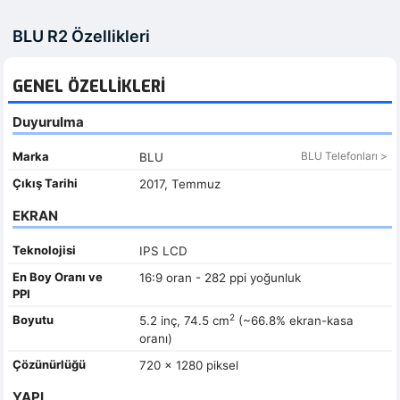
BLU R2 Özellikleri
GENEL ÖZELLIKLERI
Duyurulma
Marka
BLU Telefonları >
BLU
Çıkış Tarihi
2017, Temmuz
EKRAN
Teknolojisi
IPS LCD
En Boy Oranı ve
16:9 oran - 282 ppi yoğunluk
PPI
2
Boyutu
5.2 inç, 74.5 cm
(~66.8% ekran-kasa
oranı)
Çözünürlüğü
720 x 1280 piksel
YAPI