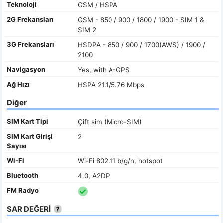
Teknoloji
GSM / HSPA
2G Frekansları
GSM - 850 / 900 / 1800 / 1900 - SIM 1 &
SIM 2
3G Frekansları
HSDPA - 850 / 900 / 1700(AWS) / 1900 /
2100
Navigasyon
Yes, with A-GPS
Ağ Hızı
HSPA 21.1/5.76 Mbps
Diğer
SIM Kart Tipi
Çift sim (Micro-SIM)
SIM Kart Girişi
2
Sayısı
Wi-Fi
Wi-Fi 802.11 b/g/n, hotspot
Bluetooth
4.0, A2DP
FM Radyo
SAR DEĞERİ