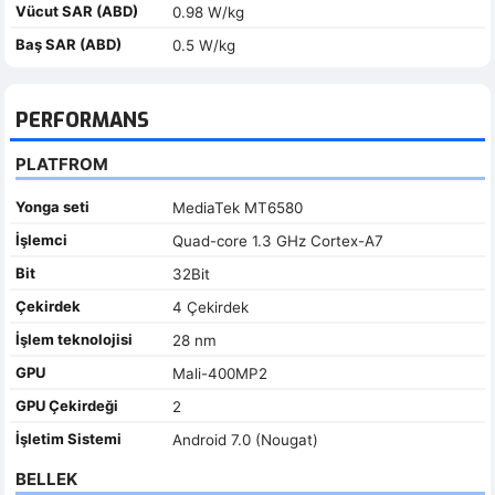
Vücut SAR (ABD)
0.98 W/kg
Baş SAR (ABD)
0.5 W/kg
PERFORMANS
PLATFROM
Yonga seti
MediaTek MT6580
İşlemci
Quad-core 1.3 GHz Cortex-A7
Bit
32Bit
Çekirdek
4 Çekirdek
İşlem teknolojisi
28 nm
GPU
Mali-400MP2
GPU Çekirdeği
2
İşletim Sistemi
Android 7.0 (Nougat)
BELLEK