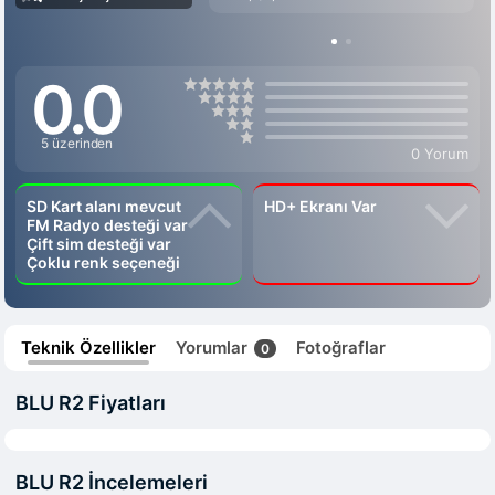
0.0
5 üzerinden
0 Yorum
SD Kart alanı mevcut
HD+ Ekranı Var
FM Radyo desteği var
Çift sim desteği var
Çoklu renk seçeneği
Teknik Özellikler
Yorumlar
Fotoğraflar
0
BLU R2 Fiyatları
BLU R2 İncelemeleri