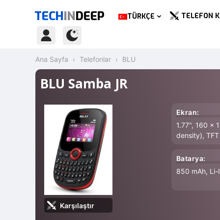
TECH
IN
DEEP
TELEFON K
TÜRKÇE
Ana Sayfa
Telefonlar
BLU
BLU Samba JR
Ekran:
1.77", 160 x 
density), TFT
Batarya:
850 mAh, Li-
Karşılaştır