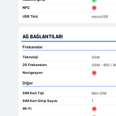
NFC
USB Türü
microUSB
AĞ BAĞLANTILARI
Frekanslar
Teknoloji
GSM
2G Frekansları
GSM - 850 / 90
Navigasyon
Diğer
SIM Kart Tipi
Mini-SIM
SIM Kart Girişi Sayısı
1
Wi-Fi