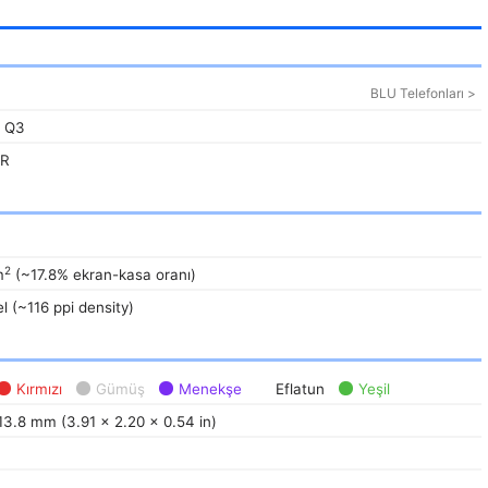
BLU Telefonları >
, Q3
UR
2
m
(~17.8% ekran-kasa oranı)
l (~116 ppi density)
Kırmızı
Gümüş
Menekşe
Eflatun
Yeşil
13.8 mm (3.91 x 2.20 x 0.54 in)