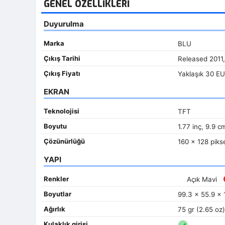
GENEL ÖZELLIKLERI
Duyurulma
Marka
BLU
Çıkış Tarihi
Released 2011
Çıkış Fiyatı
Yaklaşık 30 E
EKRAN
Teknolojisi
TFT
Boyutu
1.77 inç, 9.9 c
Çözünürlüğü
160 x 128 pikse
YAPI
Renkler
Açık Mavi
Boyutlar
99.3 x 55.9 x 
Ağırlık
75 gr (2.65 oz)
Kulaklık girişi