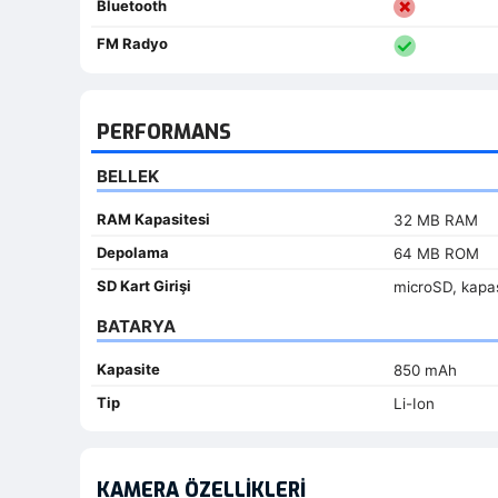
Bluetooth
FM Radyo
PERFORMANS
BELLEK
RAM Kapasitesi
32 MB RAM
Depolama
64 MB ROM
SD Kart Girişi
microSD, kapas
BATARYA
Kapasite
850 mAh
Tip
Li-Ion
KAMERA ÖZELLIKLERI