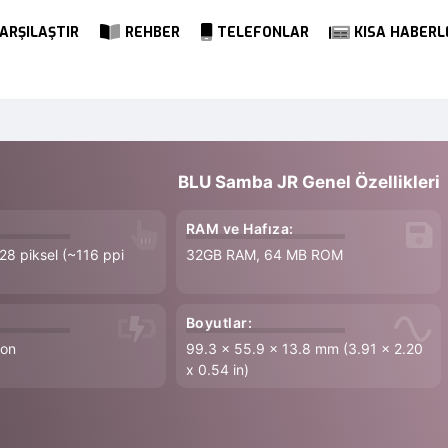
ARŞILAŞTIR
REHBER
TELEFONLAR
KISA HABERL
BLU Samba JR Genel Özellikleri
RAM ve Hafıza:
128 piksel (~116 ppi
32GB RAM, 64 MB ROM
Boyutlar:
Ion
99.3 x 55.9 x 13.8 mm (3.91 x 2.20
x 0.54 in)