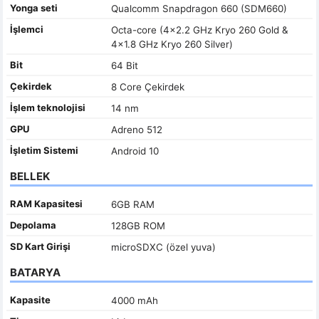
Yonga seti
Qualcomm Snapdragon 660 (SDM660)
İşlemci
Octa-core (4x2.2 GHz Kryo 260 Gold &
4x1.8 GHz Kryo 260 Silver)
Bit
64 Bit
Çekirdek
8 Core Çekirdek
İşlem teknolojisi
14 nm
GPU
Adreno 512
İşletim Sistemi
Android 10
BELLEK
RAM Kapasitesi
6GB RAM
Depolama
128GB ROM
SD Kart Girişi
microSDXC (özel yuva)
BATARYA
Kapasite
4000 mAh