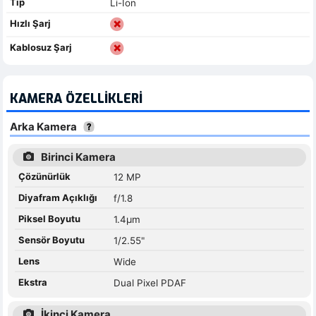
Tip
Li-Ion
Hızlı Şarj
Kablosuz Şarj
KAMERA ÖZELLIKLERI
Arka Kamera
Birinci Kamera
Çözünürlük
12 MP
Diyafram Açıklığı
f/1.8
Piksel Boyutu
1.4µm
Sensör Boyutu
1/2.55"
Lens
Wide
Ekstra
Dual Pixel PDAF
İkinci Kamera