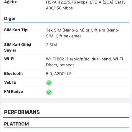
Ağ Hızı
HSPA 42.2/5.76 Mbps, LTE-A (2CA) Cat13
400/150 Mbps
Diğer
SIM Kart Tipi
Tek SIM (Nano-SIM) or Çift sim (Nano-
SIM, Çift bekleme)
SIM Kart Girişi
2 SIM
Sayısı
Wi-Fi
Wi-Fi 802.11 a/b/g/n/ac, dual-band, Wi-Fi
Direct, hotspot
Bluetooth
5.0, A2DP, LE
VoLTE
FM Radyo
PERFORMANS
PLATFROM