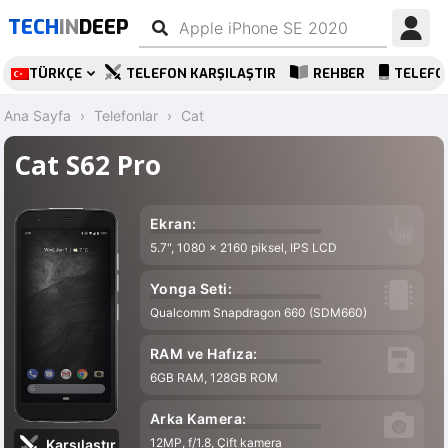
TECH
IN
DEEP
TÜRKÇE
TELEFON KARŞILAŞTIR
REHBER
TELEFO
Ana Sayfa
Telefonlar
Cat
Cat S62 Pro
Ekran:
5.7", 1080 x 2160 piksel, IPS LCD
Yonga Seti:
Qualcomm Snapdragon 660 (SDM660)
RAM ve Hafıza:
6GB RAM, 128GB ROM
Arka Kamera:
12MP, f/1.8, Çift kamera
Karşılaştır