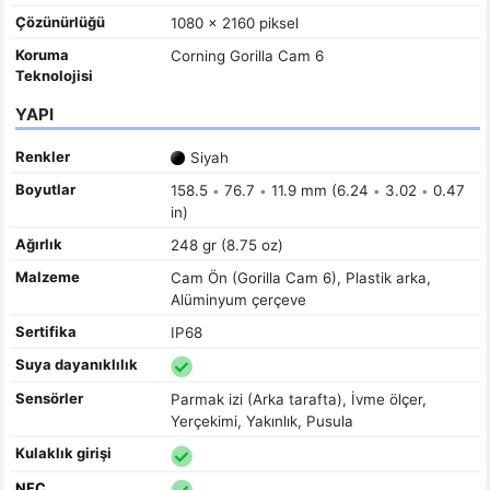
Çözünürlüğü
1080 x 2160 piksel
Koruma
Corning Gorilla Cam 6
Teknolojisi
YAPI
Renkler
Siyah
Boyutlar
158.5
76.7
11.9 mm (6.24
3.02
0.47
•
•
•
•
in)
Ağırlık
248 gr (8.75 oz)
Malzeme
Cam Ön (Gorilla Cam 6), Plastik arka,
Alüminyum çerçeve
Sertifika
IP68
Suya dayanıklılık
Sensörler
Parmak izi (Arka tarafta), İvme ölçer,
Yerçekimi, Yakınlık, Pusula
Kulaklık girişi
NFC