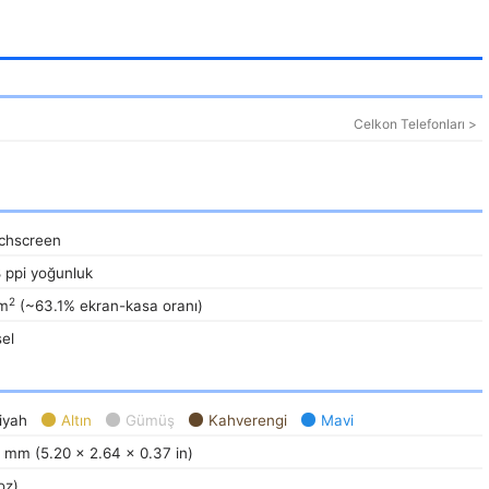
Celkon Telefonları >
uchscreen
8 ppi yoğunluk
2
cm
(~63.1% ekran-kasa oranı)
el
iyah
Altın
Gümüş
Kahverengi
Mavi
 mm (5.20 x 2.64 x 0.37 in)
oz)