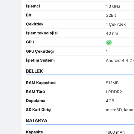
İşlemci
1.0 GHz
Bit
32Bit
Çekirdek
1 Çekirdek
İşlem teknolojisi
40 nm
GPU
GPU Çekirdeği
1
İşletim Sistemi
Android 4.4.2 
BELLEK
RAM Kapasitesi
512MB
RAM Türü
LPDDR2
Depolama
4GB
SD Kart Girişi
microSD, kapa
BATARYA
Kapasite
1600 mAh