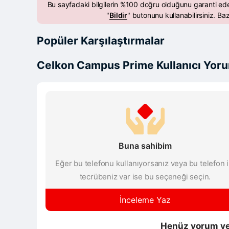
Bu sayfadaki bilgilerin %100 doğru olduğunu garanti ed
"
Bildir
" butonunu kullanabilirsiniz. Baz
Popüler Karşılaştırmalar
Celkon Campus Prime Kullanıcı Yoru
Buna sahibim
Eğer bu telefonu kullanıyorsanız veya bu telefon i
tecrübeniz var ise bu seçeneği seçin.
İnceleme Yaz
Henüz yorum ve