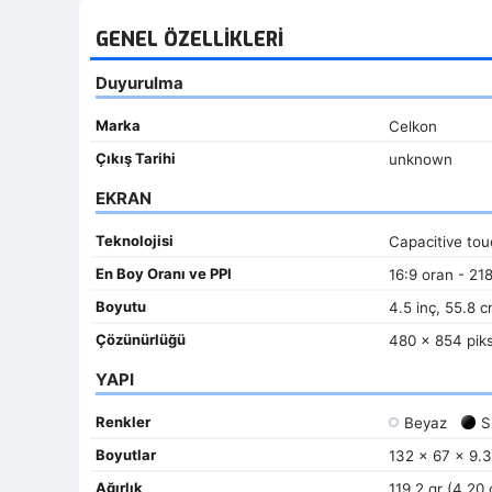
GENEL ÖZELLIKLERI
Duyurulma
Marka
Celkon
Çıkış Tarihi
unknown
EKRAN
Teknolojisi
Capacitive to
En Boy Oranı ve PPI
16:9 oran - 21
Boyutu
4.5 inç, 55.8 
Çözünürlüğü
480 x 854 piks
YAPI
Renkler
Beyaz
S
Boyutlar
132 x 67 x 9.3
Ağırlık
119.2 gr (4.20 