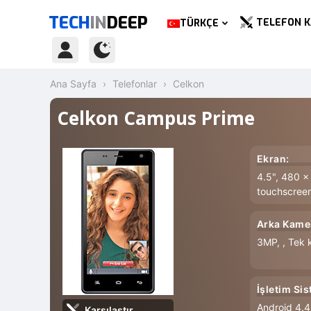
TECH
IN
DEEP
TELEFON K
TÜRKÇE
Ana Sayfa
Telefonlar
Celkon
Celkon Campus Prime
Ekran:
4.5", 480 x
touchscree
Arka Kame
3MP, , Tek
İşletim Sis
Android 4.4.
Karşılaştır