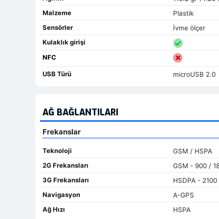
Malzeme
Plastik
Sensörler
İvme ölçer
Kulaklık girişi
NFC
USB Türü
microUSB 2.0
AĞ BAĞLANTILARI
Frekanslar
Teknoloji
GSM / HSPA
2G Frekansları
GSM - 900 / 18
3G Frekansları
HSDPA - 2100
Navigasyon
A-GPS
Ağ Hızı
HSPA