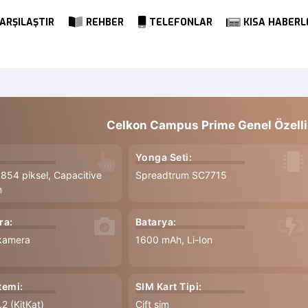
ARŞILAŞTIR
REHBER
TELEFONLAR
KISA HABERL
Celkon Campus Prime Genel Özelli
Yonga Seti:
 854 piksel, Capacitive
Spreadtrum SC7715
n
ra:
Batarya:
 kamera
1600 mAh, Li-Ion
temi:
SIM Kart Tipi:
2 (KitKat)
Çift sim