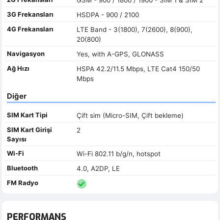
3G Frekansları
HSDPA - 900 / 2100
4G Frekansları
LTE Band - 3(1800), 7(2600), 8(900),
20(800)
Navigasyon
Yes, with A-GPS, GLONASS
Ağ Hızı
HSPA 42.2/11.5 Mbps, LTE Cat4 150/50
Mbps
Diğer
SIM Kart Tipi
Çift sim (Micro-SIM, Çift bekleme)
SIM Kart Girişi
2
Sayısı
Wi-Fi
Wi-Fi 802.11 b/g/n, hotspot
Bluetooth
4.0, A2DP, LE
FM Radyo
PERFORMANS