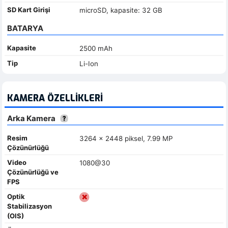
SD Kart Girişi
microSD, kapasite: 32 GB
BATARYA
Kapasite
2500 mAh
Tip
Li-Ion
KAMERA ÖZELLIKLERI
Arka Kamera
Resim
3264 x 2448 piksel, 7.99 MP
Çözünürlüğü
Video
1080@30
Çözünürlüğü ve
FPS
Optik
Stabilizasyon
(OIS)