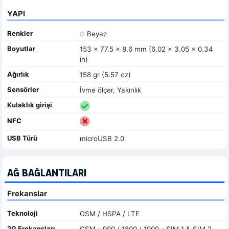
YAPI
Renkler
Beyaz
Boyutlar
153 x 77.5 x 8.6 mm (6.02 x 3.05 x 0.34
in)
Ağırlık
158 gr (5.57 oz)
Sensörler
İvme ölçer, Yakınlık
Kulaklık girişi
NFC
USB Türü
microUSB 2.0
AĞ BAĞLANTILARI
Frekanslar
Teknoloji
GSM / HSPA / LTE
2G Frekansları
GSM - 900 / 1800 / 1900 - SIM 1 & SIM 2