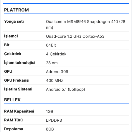
PLATFROM
Yonga seti
Qualcomm MSM8916 Snapdragon 410 (28
nm)
İşlemci
Quad-core 1.2 GHz Cortex-A53
Bit
64Bit
Çekirdek
4 Çekirdek
İşlem teknolojisi
28 nm
GPU
Adreno 306
GPU Frekansı
400 MHz
İşletim Sistemi
Android 5.1 (Lollipop)
BELLEK
RAM Kapasitesi
1GB
RAM Türü
LPDDR3
Depolama
8GB