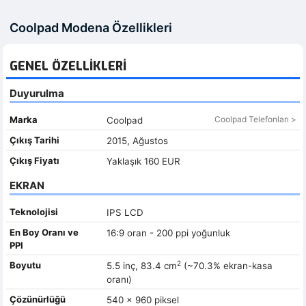
Coolpad Modena Özellikleri
GENEL ÖZELLIKLERI
Duyurulma
Marka
Coolpad Telefonları >
Coolpad
Çıkış Tarihi
2015, Ağustos
Çıkış Fiyatı
Yaklaşık 160 EUR
EKRAN
Teknolojisi
IPS LCD
En Boy Oranı ve
16:9 oran - 200 ppi yoğunluk
PPI
2
Boyutu
5.5 inç, 83.4 cm
(~70.3% ekran-kasa
oranı)
Çözünürlüğü
540 x 960 piksel