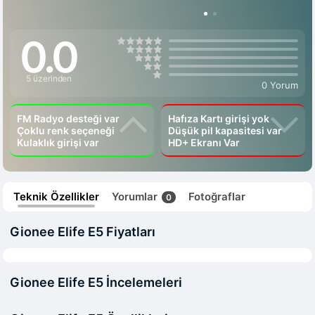
0.0
5 üzerinden
0 Yorum
FM Radyo desteği var
Hafıza Kartı girişi yok
Çoklu renk seçeneği
Düşük pil kapasitesi var
Kulaklık girişi var
HD+ Ekranı Var
Teknik Özellikler
Yorumlar
Fotoğraflar
0
Gionee Elife E5 Fiyatları
Gionee Elife E5 İncelemeleri