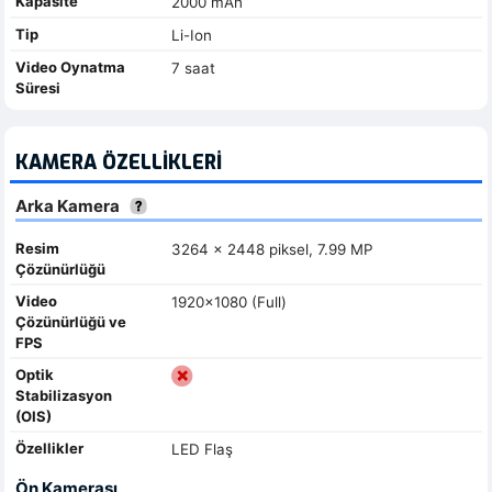
Kapasite
2000 mAh
Tip
Li-Ion
Video Oynatma
7 saat
Süresi
KAMERA ÖZELLIKLERI
Arka Kamera
Resim
3264 x 2448 piksel, 7.99 MP
Çözünürlüğü
Video
1920x1080 (Full)
Çözünürlüğü ve
FPS
Optik
Stabilizasyon
(OIS)
Özellikler
LED Flaş
Ön Kamerası