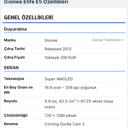
Gionee Elife E5 Özellikleri
GENEL ÖZELLIKLERI
Duyurulma
Marka
Gionee Telefonları >
Gionee
Çıkış Tarihi
Released 2013
Çıkış Fiyatı
Yaklaşık 200 EUR
EKRAN
Teknolojisi
Super AMOLED
En Boy Oranı ve
16:9 oran - 306 ppi yoğunluk
PPI
2
Boyutu
4.8 inç, 63.5 cm
(~67.2% ekran-kasa
oranı)
Çözünürlüğü
720 x 1280 piksel
Koruma
Corning Gorilla Cam 2