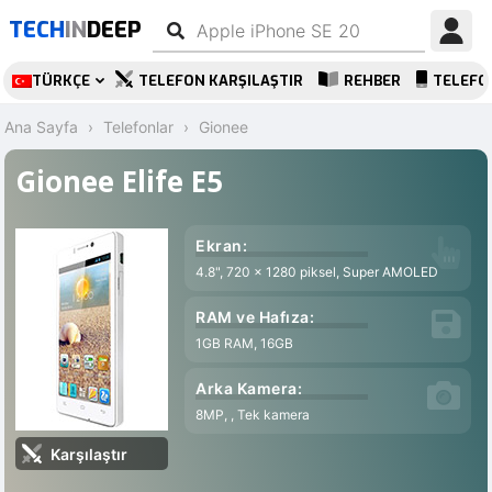
TECH
IN
DEEP
TÜRKÇE
TELEFON KARŞILAŞTIR
REHBER
TELEFO
Ana Sayfa
Telefonlar
Gionee
Gionee Elife E5
Ekran:
4.8", 720 x 1280 piksel, Super AMOLED
RAM ve Hafıza:
1GB RAM, 16GB
Arka Kamera:
8MP, , Tek kamera
Karşılaştır