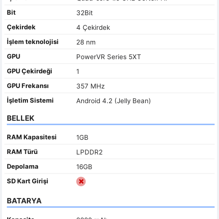
Bit
32Bit
Çekirdek
4 Çekirdek
İşlem teknolojisi
28 nm
GPU
PowerVR Series 5XT
GPU Çekirdeği
1
GPU Frekansı
357 MHz
İşletim Sistemi
Android 4.2 (Jelly Bean)
BELLEK
RAM Kapasitesi
1GB
RAM Türü
LPDDR2
Depolama
16GB
SD Kart Girişi
BATARYA