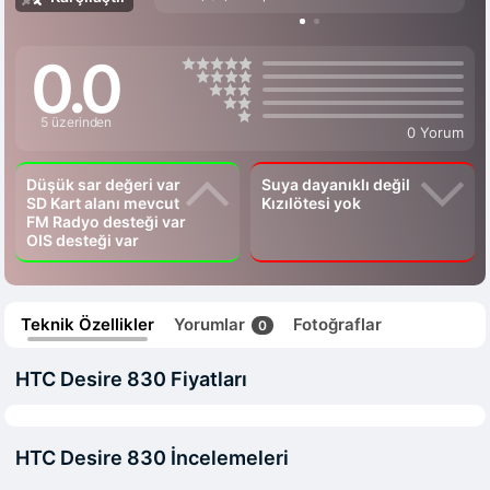
0.0
5 üzerinden
0 Yorum
Düşük sar değeri var
Suya dayanıklı değil
SD Kart alanı mevcut
Kızılötesi yok
FM Radyo desteği var
OIS desteği var
Teknik Özellikler
Yorumlar
Fotoğraflar
0
HTC Desire 830 Fiyatları
HTC Desire 830 İncelemeleri