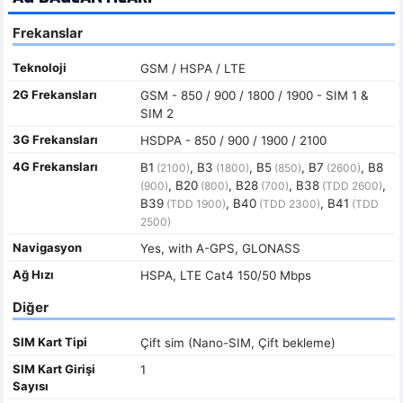
Frekanslar
Teknoloji
GSM / HSPA / LTE
2G Frekansları
GSM - 850 / 900 / 1800 / 1900 - SIM 1 &
SIM 2
3G Frekansları
HSDPA - 850 / 900 / 1900 / 2100
4G Frekansları
B1
, B3
, B5
, B7
, B8
(2100)
(1800)
(850)
(2600)
, B20
, B28
, B38
,
(900)
(800)
(700)
(TDD 2600)
B39
, B40
, B41
(TDD 1900)
(TDD 2300)
(TDD
2500)
Navigasyon
Yes, with A-GPS, GLONASS
Ağ Hızı
HSPA, LTE Cat4 150/50 Mbps
Diğer
SIM Kart Tipi
Çift sim (Nano-SIM, Çift bekleme)
SIM Kart Girişi
1
Sayısı