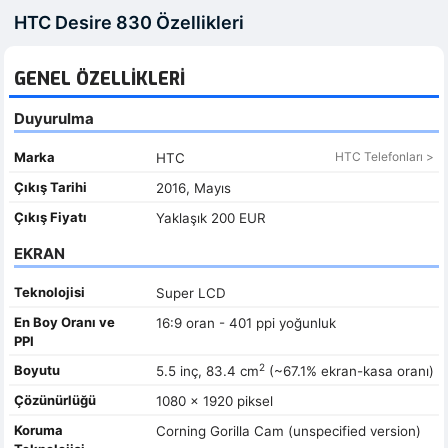
HTC Desire 830 Özellikleri
GENEL ÖZELLIKLERI
Duyurulma
Marka
HTC Telefonları >
HTC
Çıkış Tarihi
2016, Mayıs
Çıkış Fiyatı
Yaklaşık 200 EUR
EKRAN
Teknolojisi
Super LCD
En Boy Oranı ve
16:9 oran - 401 ppi yoğunluk
PPI
2
Boyutu
5.5 inç, 83.4 cm
(~67.1% ekran-kasa oranı)
Çözünürlüğü
1080 x 1920 piksel
Koruma
Corning Gorilla Cam (unspecified version)