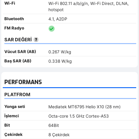
Wi-Fi
Wi-Fi 802.11 a/b/g/n, Wi-Fi Direct, DLNA,
hotspot
Bluetooth
4.1, A2DP
FM Radyo
SAR DEĞERİ
Vücut SAR (AB)
0.267 W/kg
Baş SAR (AB)
0.338 W/kg
PERFORMANS
PLATFROM
Yonga seti
Mediatek MT6795 Helio X10 (28 nm)
İşlemci
Octa-core 1.5 GHz Cortex-A53
Bit
64Bit
Çekirdek
8 Çekirdek