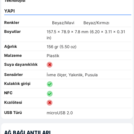
Teknolojisi
YAPI
Renkler
Beyaz/Mavi
Beyaz/Kırmızı
Boyutlar
157.5 x 78.9 x 7.8 mm (6.20 x 3.11 x 0.31
in)
Ağırlık
156 gr (5.50 oz)
Malzeme
Plastik
Suya dayanıklılık
Sensörler
İvme ölçer, Yakınlık, Pusula
Kulaklık girişi
NFC
Kızılötesi
USB Türü
microUSB 2.0
AĞ BAĞLANTILARI