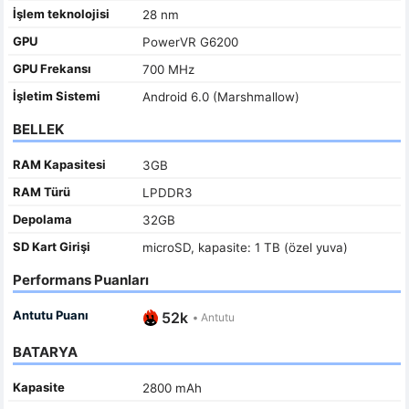
İşlem teknolojisi
28 nm
GPU
PowerVR G6200
GPU Frekansı
700 MHz
İşletim Sistemi
Android 6.0 (Marshmallow)
BELLEK
RAM Kapasitesi
3GB
RAM Türü
LPDDR3
Depolama
32GB
SD Kart Girişi
microSD, kapasite: 1 TB (özel yuva)
Performans Puanları
Antutu Puanı
52k
•
Antutu
BATARYA
Kapasite
2800 mAh