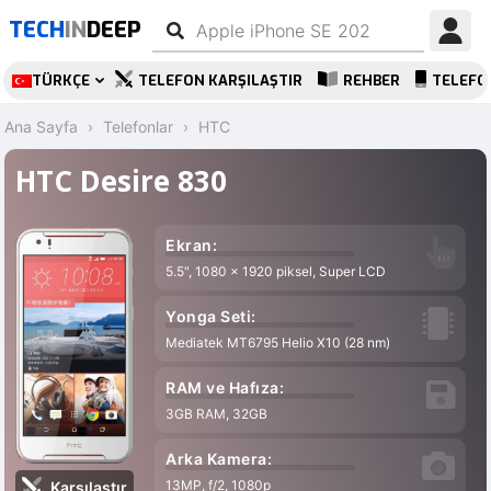
TECH
IN
DEEP
TÜRKÇE
TELEFON KARŞILAŞTIR
REHBER
TELEFO
Ana Sayfa
Telefonlar
HTC
HTC Desire 830
Ekran:
5.5", 1080 x 1920 piksel, Super LCD
Yonga Seti:
Mediatek MT6795 Helio X10 (28 nm)
RAM ve Hafıza:
3GB RAM, 32GB
Arka Kamera:
13MP, f/2, 1080p
Karşılaştır