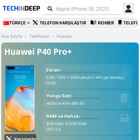
TECH
IN
DEEP
TÜRKÇE
TELEFON KARŞILAŞTIR
REHBER
TELEFO
Ana Sayfa
Telefonlar
Huawei
Huawei P40 Pro+
Ekran:
6.58", 1200 x 2640 piksel (~441 ppi density),
OLED
Yonga Seti:
HiSilicon Kirin 990 5G
RAM ve Hafıza:
8GB RAM, 512GB ROM
UFS 3.0
Karşılaştır