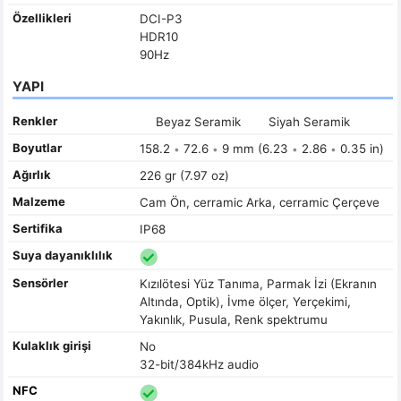
Özellikleri
DCI-P3
HDR10
90Hz
YAPI
Renkler
Beyaz Seramik
Siyah Seramik
Boyutlar
158.2
72.6
9 mm (6.23
2.86
0.35 in)
•
•
•
•
Ağırlık
226 gr (7.97 oz)
Malzeme
Cam Ön, cerramic Arka, cerramic Çerçeve
Sertifika
IP68
Suya dayanıklılık
Sensörler
Kızılötesi Yüz Tanıma, Parmak İzi (Ekranın
Altında, Optik), İvme ölçer, Yerçekimi,
Yakınlık, Pusula, Renk spektrumu
Kulaklık girişi
No
32-bit/384kHz audio
NFC