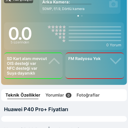
Arka Kamera:
50MP, f/1.9, Dörtlü kamera
0.0
5 üzerinden
0 Yorum
SD Kart alanı mevcut
FM Radyosu Yok
OIS desteği var
NFC desteği var
Suya dayanıklı
Teknik Özellikler
Yorumlar
Fotoğraflar
0
Huawei P40 Pro+ Fiyatları