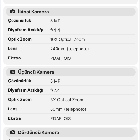
İkinci Kamera
Çözünürlük
8 MP
Diyafram Açıklığı
f/4.4
Optik Zoom
10X Optical Zoom
Lens
240mm (telephoto)
Ekstra
PDAF, OIS
Üçüncü Kamera
Çözünürlük
8 MP
Diyafram Açıklığı
f/2.4
Optik Zoom
3X Optical Zoom
Lens
80mm (telephoto)
Ekstra
PDAF, OIS
Dördüncü Kamera