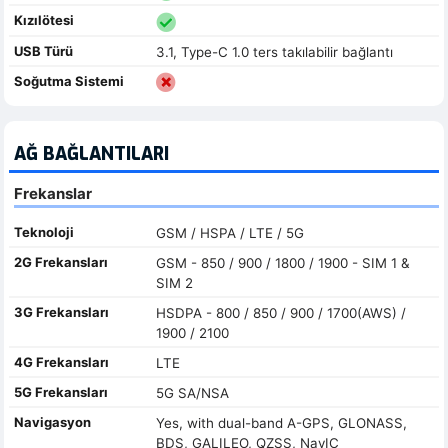
Kızılötesi
USB Türü
3.1, Type-C 1.0 ters takılabilir bağlantı
Soğutma Sistemi
AĞ BAĞLANTILARI
Frekanslar
Teknoloji
GSM / HSPA / LTE / 5G
2G Frekansları
GSM - 850 / 900 / 1800 / 1900 - SIM 1 &
SIM 2
3G Frekansları
HSDPA - 800 / 850 / 900 / 1700(AWS) /
1900 / 2100
4G Frekansları
LTE
5G Frekansları
5G SA/NSA
Navigasyon
Yes, with dual-band A-GPS, GLONASS,
BDS, GALILEO, QZSS, NavIC