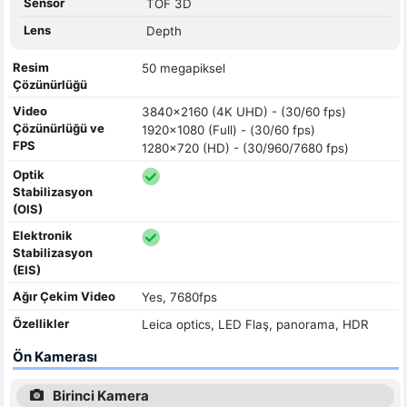
Sensör
TOF 3D
Lens
Depth
Resim
50 megapiksel
Çözünürlüğü
Video
3840x2160 (4K UHD) - (30/60 fps)
Çözünürlüğü ve
1920x1080 (Full) - (30/60 fps)
FPS
1280x720 (HD) - (30/960/7680 fps)
Optik
Stabilizasyon
(OIS)
Elektronik
Stabilizasyon
(EIS)
Ağır Çekim Video
Yes, 7680fps
Özellikler
Leica optics, LED Flaş, panorama, HDR
Ön Kamerası
Birinci Kamera