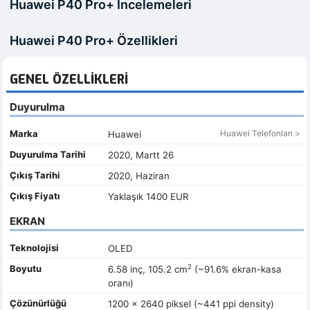
Huawei P40 Pro+ İncelemeleri
Huawei P40 Pro+ Özellikleri
GENEL ÖZELLIKLERI
Duyurulma
Marka
Huawei Telefonları >
Huawei
Duyurulma Tarihi
2020, Martt 26
Çıkış Tarihi
2020, Haziran
Çıkış Fiyatı
Yaklaşık 1400 EUR
EKRAN
Teknolojisi
OLED
2
Boyutu
6.58 inç, 105.2 cm
(~91.6% ekran-kasa
oranı)
Çözünürlüğü
1200 x 2640 piksel (~441 ppi density)