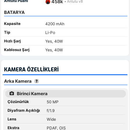
Antutu Puanı
458k
•
Antutu v8
BATARYA
Kapasite
4200 mAh
Tip
Li-Po
Hızlı Şarj
Yes, 40W
Kablosuz Şarj
Yes, 40W
KAMERA ÖZELLIKLERI
Arka Kamera
Birinci Kamera
Çözünürlük
50 MP
Diyafram Açıklığı
f/1.9
Lens
Wide
Ekstra
PDAF, OIS