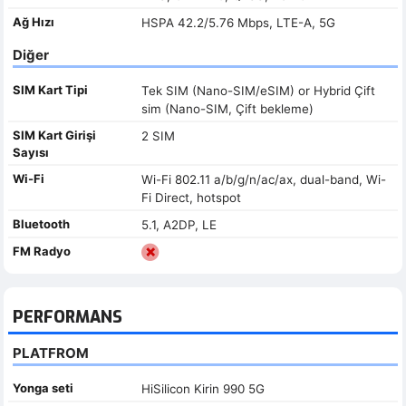
Ağ Hızı
HSPA 42.2/5.76 Mbps, LTE-A, 5G
Diğer
SIM Kart Tipi
Tek SIM (Nano-SIM/eSIM) or Hybrid Çift
sim (Nano-SIM, Çift bekleme)
SIM Kart Girişi
2 SIM
Sayısı
Wi-Fi
Wi-Fi 802.11 a/b/g/n/ac/ax, dual-band, Wi-
Fi Direct, hotspot
Bluetooth
5.1, A2DP, LE
FM Radyo
PERFORMANS
PLATFROM
Yonga seti
HiSilicon Kirin 990 5G