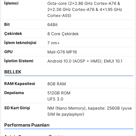
İşlemci
Octa-core (2x2.86 GHz Cortex-A76 &
2x2.36 GHz Cortex-A76 & 4x1.95 GHz
Cortex-A55)
Bit
64Bit
Çekirdek
8 Core Çekirdek
İşlem teknolojisi
7 nm+
GPU
Mali-G76 MP16
İşletim Sistemi
Android 10.0 (AOSP + HMS); EMUI 10.1
BELLEK
RAM Kapasitesi
8GB RAM
Depolama
512GB ROM
UFS 3.0
SD Kart Girişi
NM (Nano Memory), kapasite: 256GB (yuva
SIM ile paylaşılıyor)
Performans Puanları