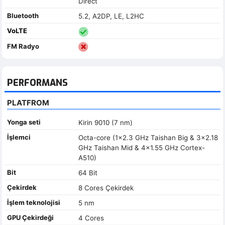
Direct
Bluetooth
5.2, A2DP, LE, L2HC
VoLTE
FM Radyo
PERFORMANS
PLATFROM
Yonga seti
Kirin 9010 (7 nm)
İşlemci
Octa-core (1x2.3 GHz Taishan Big & 3x2.18
GHz Taishan Mid & 4x1.55 GHz Cortex-
A510)
Bit
64 Bit
Çekirdek
8 Cores Çekirdek
İşlem teknolojisi
5 nm
GPU Çekirdeği
4 Cores