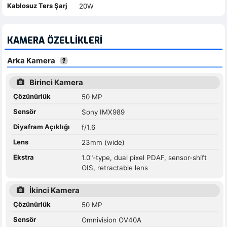
Kablosuz Ters Şarj
20W
KAMERA ÖZELLIKLERI
Arka Kamera
Birinci Kamera
Çözünürlük
50 MP
Sensör
Sony IMX989
Diyafram Açıklığı
f/1.6
Lens
23mm (wide)
Ekstra
1.0"-type, dual pixel PDAF, sensor-shift
OIS, retractable lens
İkinci Kamera
Çözünürlük
50 MP
Sensör
Omnivision OV40A