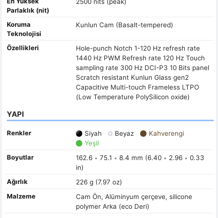
En Yüksek
2500 nits (peak)
Parlaklık (nit)
Koruma
Kunlun Cam (Basalt-tempered)
Teknolojisi
Özellikleri
Hole-punch Notch 1-120 Hz refresh rate
1440 Hz PWM Refresh rate 120 Hz Touch
sampling rate 300 Hz DCI-P3 10 Bits panel
Scratch resistant Kunlun Glass gen2
Capacitive Multi-touch Frameless LTPO
(Low Temperature PolySilicon oxide)
YAPI
Renkler
Siyah
Beyaz
Kahverengi
Yeşil
Boyutlar
162.6
75.1
8.4 mm (6.40
2.96
0.33
•
•
•
•
in)
Ağırlık
226 g (7.97 oz)
Malzeme
Cam Ön, Alüminyum çerçeve, silicone
polymer Arka (eco Deri)