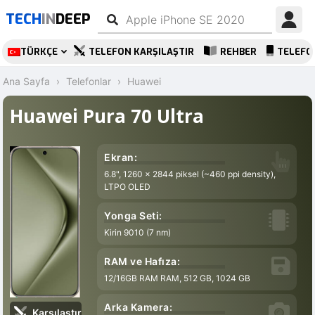
TECH
IN
DEEP
TÜRKÇE
TELEFON KARŞILAŞTIR
REHBER
TELEFO
Ana Sayfa
Telefonlar
Huawei
Huawei Pura 70 Ultra
Ekran:
6.8", 1260 x 2844 piksel (~460 ppi density),
LTPO OLED
Yonga Seti:
Kirin 9010 (7 nm)
RAM ve Hafıza:
12/16GB RAM RAM, 512 GB, 1024 GB
Arka Kamera:
Karşılaştır