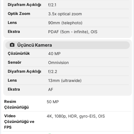
Diyafram Açıklığı
f/2.1
Optik Zoom
3.5x optical zoom
Lens
90mm (telephoto)
Ekstra
PDAF (5cm - infinite), OIS
Üçüncü Kamera
Çözünürlük
40 MP
Sensör
Omnivision
Diyafram Açıklığı
f/2.2
Lens
13mm (ultrawide)
Ekstra
AF
Resim
50 MP
Çözünürlüğü
Video
4K, 1080p, HDR, gyro-EIS, OIS
Çözünürlüğü ve
FPS