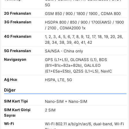
5G
2G Frekansları
GSM 850 / 900 / 1800 / 1900 , CDMA 800
3G Frekansları
HSDPA 800 / 850 / 900 / 1700(AWS) / 1900
/ 2100 , CDMA2000 1x
4G Frekansları
1, 2, 3, 4, 5, 6, 7, 8, 9, 12, 17, 18, 19, 20, 26,
28, 34, 38, 39, 40, 41, 42
5G Frekansları
SA/NSA - China only
Navigasyon
GPS (L1+L5), GLONASS (L1), BDS
(B1I+B1c+B2a+B2b), GALILEO
(E1+E5a+E5b), QZSS (L1+L5), NavIC
Ağ Hızı
HSPA, LTE, 5G
Diğer
SIM Kart Tipi
Nano-SIM + Nano-SIM
SIM Kart Girişi
2 SIM
Sayısı
Wi-Fi
Wi-Fi 802.11 a/b/g/n/ac/6, dual-band, Wi-Fi