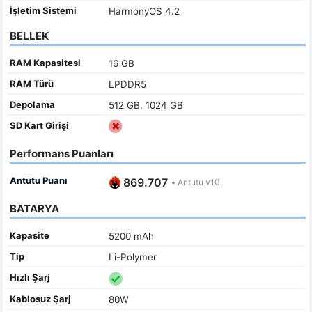
İşletim Sistemi
HarmonyOS 4.2
BELLEK
RAM Kapasitesi
16 GB
RAM Türü
LPDDR5
Depolama
512 GB, 1024 GB
SD Kart Girişi
Performans Puanları
Antutu Puanı
869.707
•
Antutu v10
BATARYA
Kapasite
5200 mAh
Tip
Li-Polymer
Hızlı Şarj
Kablosuz Şarj
80W