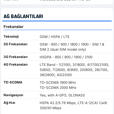
AĞ BAĞLANTILARI
Frekanslar
Teknoloji
GSM / HSPA / LTE
2G Frekansları
GSM - 850 / 900 / 1800 / 1900 - SIM 1 &
SIM 2 (dual-SIM model only)
3G Frekansları
HSDPA - 850 / 900 / 1900 / 2100
4G Frekansları
LTE Band - 1(2100), 3(1800), 4(1700/2100),
5(850), 7(2600), 8(900), 20(800), 28(700),
38(2600), 40(2300)
TD-SCDMA
TD-SCDMA 1900 MHz
TD-SCDMA 2000 MHz
Navigasyon
Yes, with A-GPS, GLONASS
Ağ Hızı
HSPA 42.2/5.76 Mbps, LTE-A (2CA) Cat6
300/50 Mbps