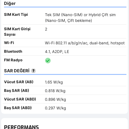
Diğer
SIM Kart Tipi
Tek SIM (Nano-SIM) or Hybrid Çift sim
(Nano-SIM, Çift bekleme)
SIM Kart Girişi
2
Sayısı
Wi-Fi
Wi-Fi 802.11 a/b/g/n/ac, dual-band, hotspot
Bluetooth
4.1, A2DP, LE
FM Radyo
SAR DEĞERİ
Vücut SAR (AB)
1.65 W/kg
Baş SAR (AB)
0.818 W/kg
Vücut SAR (ABD)
0.896 W/kg
Baş SAR (ABD)
0.297 W/kg
PERFORMANS