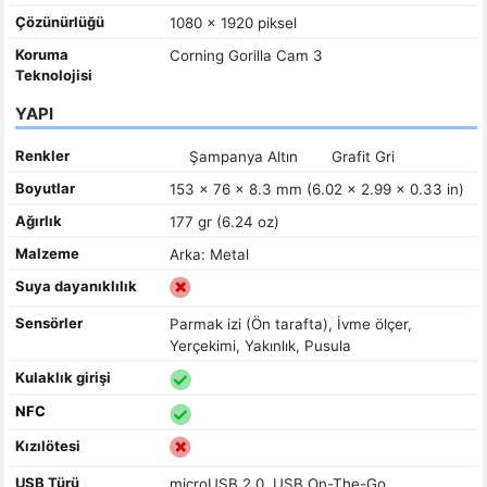
Çözünürlüğü
1080 x 1920 piksel
Koruma
Corning Gorilla Cam 3
Teknolojisi
YAPI
Renkler
Şampanya Altın
Grafit Gri
Boyutlar
153 x 76 x 8.3 mm (6.02 x 2.99 x 0.33 in)
Ağırlık
177 gr (6.24 oz)
Malzeme
Arka: Metal
Suya dayanıklılık
Sensörler
Parmak izi (Ön tarafta), İvme ölçer,
Yerçekimi, Yakınlık, Pusula
Kulaklık girişi
NFC
Kızılötesi
USB Türü
microUSB 2.0, USB On-The-Go