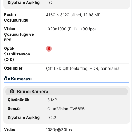
Diyafram Açıklığı
f/2
Resim
4160 x 3120 piksel, 12.98 MP
Çözünürlüğü
Video
1920x1080 (Full) - (30 fps)
Çözünürlüğü ve
FPS
Optik
Stabilizasyon
(OIS)
Özellikler
Çift LED çift tonlu flaş, HDR, panorama
Ön Kamerası
Birinci Kamera
Çözünürlük
5 MP
Sensör
OmniVision OV5695
Diyafram Açıklığı
f/2.2
Video
1080p@30fps