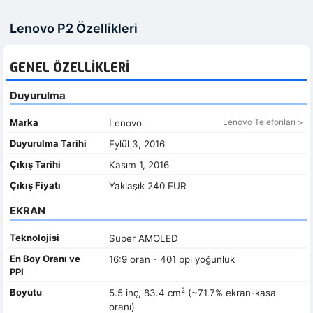
Lenovo P2 Özellikleri
GENEL ÖZELLIKLERI
Duyurulma
Marka
Lenovo Telefonları >
Lenovo
Duyurulma Tarihi
Eylül 3, 2016
Çıkış Tarihi
Kasım 1, 2016
Çıkış Fiyatı
Yaklaşık 240 EUR
EKRAN
Teknolojisi
Super AMOLED
En Boy Oranı ve
16:9 oran - 401 ppi yoğunluk
PPI
2
Boyutu
5.5 inç, 83.4 cm
(~71.7% ekran-kasa
oranı)