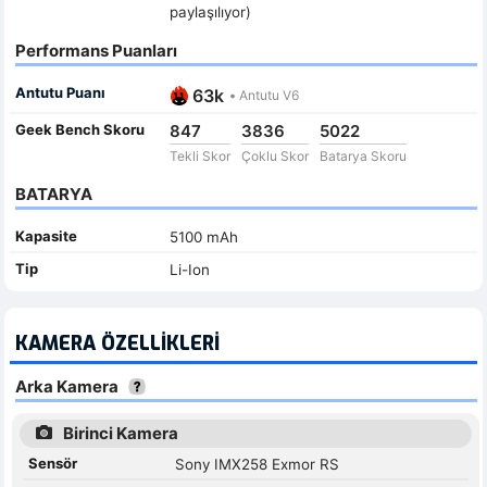
paylaşılıyor)
Performans Puanları
Antutu Puanı
63k
•
Antutu V6
Geek Bench Skoru
847
3836
5022
Tekli Skor
Çoklu Skor
Batarya Skoru
BATARYA
Kapasite
5100 mAh
Tip
Li-Ion
KAMERA ÖZELLIKLERI
Arka Kamera
Birinci Kamera
Sensör
Sony IMX258 Exmor RS