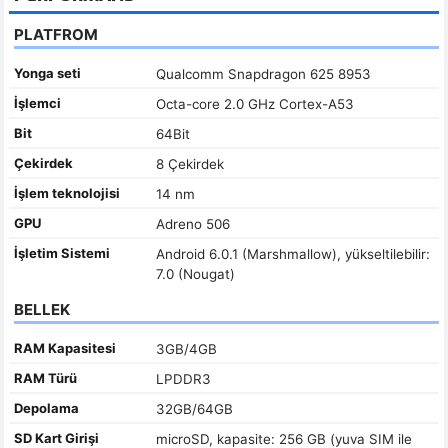
PLATFROM
Yonga seti
Qualcomm Snapdragon 625 8953
İşlemci
Octa-core 2.0 GHz Cortex-A53
Bit
64Bit
Çekirdek
8 Çekirdek
İşlem teknolojisi
14 nm
GPU
Adreno 506
İşletim Sistemi
Android 6.0.1 (Marshmallow), yükseltilebilir:
7.0 (Nougat)
BELLEK
RAM Kapasitesi
3GB/4GB
RAM Türü
LPDDR3
Depolama
32GB/64GB
SD Kart Girişi
microSD, kapasite: 256 GB (yuva SIM ile