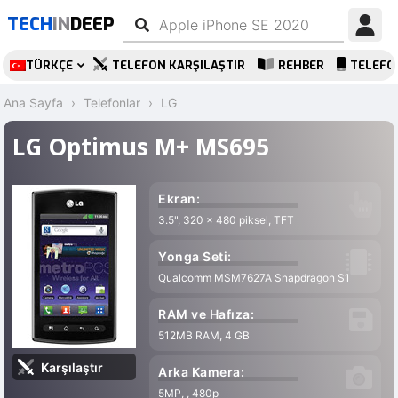
TECH
IN
DEEP
TÜRKÇE
TELEFON KARŞILAŞTIR
REHBER
TELEFO
Ana Sayfa
Telefonlar
LG
LG Optimus M+ MS695
Ekran:
3.5", 320 x 480 piksel, TFT
Yonga Seti:
Qualcomm MSM7627A Snapdragon S1
RAM ve Hafıza:
512MB RAM, 4 GB
Karşılaştır
Arka Kamera:
5MP, , 480p