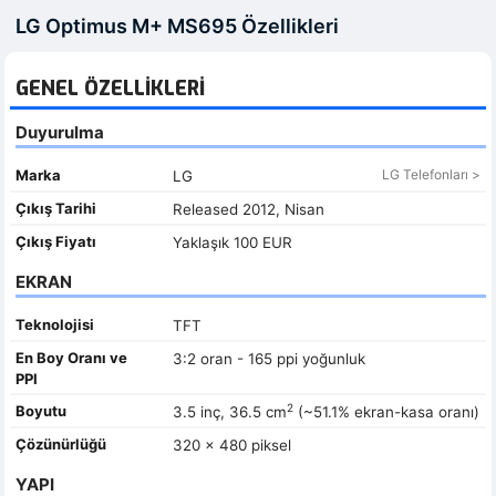
LG Optimus M+ MS695 Özellikleri
GENEL ÖZELLIKLERI
Duyurulma
Marka
LG Telefonları >
LG
Çıkış Tarihi
Released 2012, Nisan
Çıkış Fiyatı
Yaklaşık 100 EUR
EKRAN
Teknolojisi
TFT
En Boy Oranı ve
3:2 oran - 165 ppi yoğunluk
PPI
2
Boyutu
3.5 inç, 36.5 cm
(~51.1% ekran-kasa oranı)
Çözünürlüğü
320 x 480 piksel
YAPI