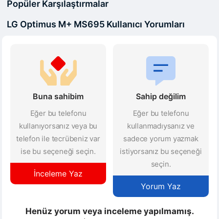
Popüler Karşılaştırmalar
LG Optimus M+ MS695 Kullanıcı Yorumları
Buna sahibim
Sahip değilim
Eğer bu telefonu
Eğer bu telefonu
kullanıyorsanız veya bu
kullanmadıysanız ve
telefon ile tecrübeniz var
sadece yorum yazmak
ise bu seçeneği seçin.
istiyorsanız bu seçeneği
seçin.
İnceleme Yaz
Yorum Yaz
Henüz yorum veya inceleme yapılmamış.