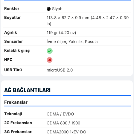
Renkler
Siyah
Boyutlar
113.8 x 62.7 x 9.9 mm (4.48 x 2.47 x 0.39
in)
Ağırlık
119 gr (4.20 oz)
Sensörler
İvme ölçer, Yakınlık, Pusula
Kulaklık girişi
NFC
USB Türü
microUSB 2.0
AĞ BAĞLANTILARI
Frekanslar
Teknoloji
CDMA / EVDO
2G Frekansları
CDMA 800 / 1900
3G Frekansları
CDMA2000 1xEV-DO