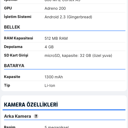
GPU
Adreno 200
İşletim Sistemi
Android 2.3 (Gingerbread)
BELLEK
RAM Kapasitesi
512 MB RAM
Depolama
4 GB
SD Kart Girişi
microSD, kapasite: 32 GB (özel yuva)
BATARYA
Kapasite
1300 mAh
Tip
Li-Ion
KAMERA ÖZELLIKLERI
Arka Kamera
Resim
5 megapiksel