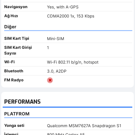
Navigasyon
Yes, with A-GPS
Ağ Hızı
CDMA2000 1x, 153 Kbps
Diğer
SIM Kart Tipi
Mini-SIM
SIM Kart Girişi
1
Sayısı
Wi-Fi
Wi-Fi 802.11 b/g/n, hotspot
Bluetooth
3.0, A2DP
FM Radyo
PERFORMANS
PLATFROM
Yonga seti
Qualcomm MSM7627A Snapdragon S1
İşlemci
800 MHz Cortex A5