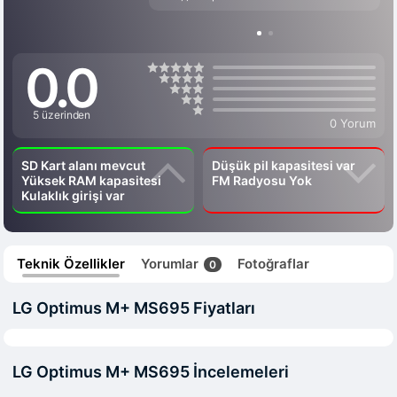
0.0
5 üzerinden
0 Yorum
SD Kart alanı mevcut
Düşük pil kapasitesi var
Yüksek RAM kapasitesi
FM Radyosu Yok
Kulaklık girişi var
Teknik Özellikler
Yorumlar
Fotoğraflar
0
LG Optimus M+ MS695 Fiyatları
LG Optimus M+ MS695 İncelemeleri