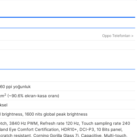
Oppo Telefonları >
460 ppi yoğunluk
2
 cm
(~90.6% ekran-kasa oranı)
ksel
l brightness, 1600 nits global peak brightness
tch, 3840 Hz PWM, Refresh rate 120 Hz, Touch sampling rate 240
and Eye Comfort Certification, HDR10+, DCI-P3, 10 Bits panel,
cratch resistant, Corning Gorilla Glass 7i, Capacitive, Multi-touch,