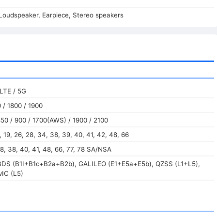
Loudspeaker, Earpiece, Stereo speakers
LTE / 5G
/ 1800 / 1900
50 / 900 / 1700(AWS) / 1900 / 2100
18, 19, 26, 28, 34, 38, 39, 40, 41, 42, 48, 66
 28, 38, 40, 41, 48, 66, 77, 78 SA/NSA
BDS (B1I+B1c+B2a+B2b), GALILEO (E1+E5a+E5b), QZSS (L1+L5),
IC (L5)