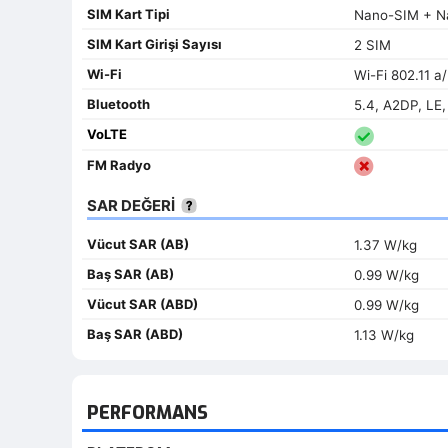
SIM Kart Tipi
Nano-SIM + N
SIM Kart Girişi Sayısı
2 SIM
Wi-Fi
Wi-Fi 802.11 a/
Bluetooth
5.4, A2DP, LE
VoLTE
FM Radyo
SAR DEĞERİ
Vücut SAR (AB)
1.37 W/kg
Baş SAR (AB)
0.99 W/kg
Vücut SAR (ABD)
0.99 W/kg
Baş SAR (ABD)
1.13 W/kg
PERFORMANS