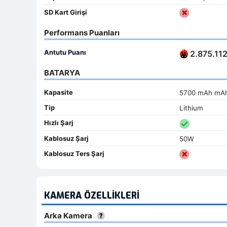
SD Kart Girişi
Performans Puanları
Antutu Puanı
2.875.11
BATARYA
Kapasite
5700 mAh mA
Tip
Lithium
Hızlı Şarj
Kablosuz Şarj
50W
Kablosuz Ters Şarj
KAMERA ÖZELLIKLERI
Arka Kamera