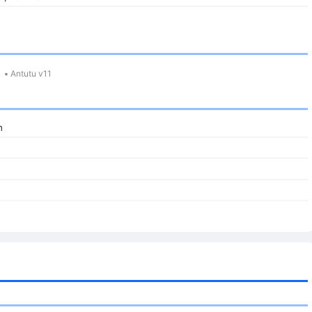
2
•
Antutu v11
h