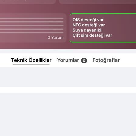
OIS desteği var
NFC desteği var
Suya dayanıklı
Çift sim desteği var
0 Yorum
Teknik Özellikler
Yorumlar
Fotoğraflar
0