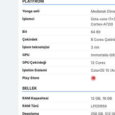
PLATFROM
Yonga seti
Mediatek Dime
İşlemci
Octa-core (1x
Cortex-A720)
Bit
64 Bit
Çekirdek
8 Cores Çekir
İşlem teknolojisi
3 nm
GPU
Immortalis-G
GPU Çekirdeği
12 Cores
İşletim Sistemi
ColorOS 15 (An
Play Store
BELLEK
RAM Kapasitesi
12 GB, 16 GB
RAM Türü
LPDDR5X
Depolama
256 GB, 512 G