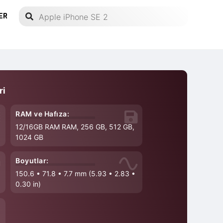
ER
ri
RAM ve Hafıza:
12/16GB RAM RAM, 256 GB, 512 GB,
1024 GB
Boyutlar:
150.6
•
71.8
•
7.7 mm (5.93
•
2.83
•
0.30 in)