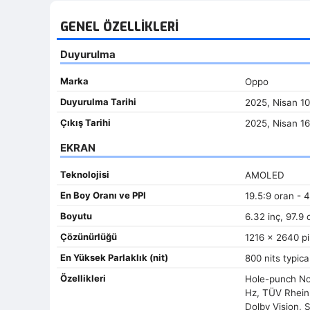
GENEL ÖZELLIKLERI
Duyurulma
Marka
Oppo
Duyurulma Tarihi
2025, Nisan 10
Çıkış Tarihi
2025, Nisan 16
EKRAN
Teknolojisi
AMOLED
En Boy Oranı ve PPI
19.5:9 oran - 
Boyutu
6.32 inç, 97.9
Çözünürlüğü
1216 x 2640 pi
En Yüksek Parlaklık (nit)
800 nits typica
Özellikleri
Hole-punch No
Hz, TÜV Rheinl
Dolby Vision, S