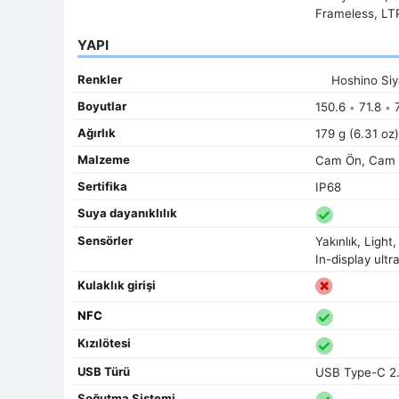
Frameless, LT
YAPI
Renkler
Hoshino Si
Boyutlar
150.6
71.8
7
•
•
Ağırlık
179 g (6.31 oz)
Malzeme
Cam Ön, Cam 
Sertifika
IP68
Suya dayanıklılık
Sensörler
Yakınlık, Ligh
In-display ultr
Kulaklık girişi
NFC
Kızılötesi
USB Türü
USB Type-C 2
Soğutma Sistemi