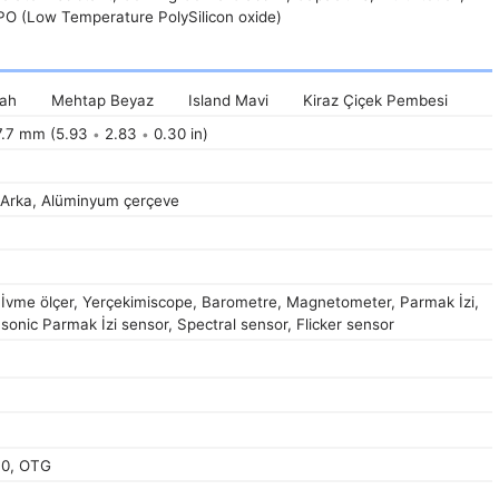
PO (Low Temperature PolySilicon oxide)
yah
Mehtap Beyaz
Island Mavi
Kiraz Çiçek Pembesi
.7 mm (5.93
2.83
0.30 in)
•
•
Arka, Alüminyum çerçeve
t, İvme ölçer, Yerçekimiscope, Barometre, Magnetometer, Parmak İzi,
asonic Parmak İzi sensor, Spectral sensor, Flicker sensor
.0, OTG