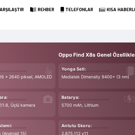
ARŞILAŞTIR
REHBER
TELEFONLAR
KISA HABERL
Oppo Find X8s Genel Özellikle
Yonga Seti:
216 x 2640 piksel, AMOLED
Mediatek Dimensity 9400+ (3 nm)
era:
Batarya:
f/1.8, Üçlü kamera
5700 mAh, Lithium
stemi:
Antutu Skoru:
 (Android 15)
2.875.112 v11