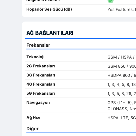
Hoparlör Ses Gücü (dB)
Yes Features: 
AĞ BAĞLANTILARI
Frekanslar
Teknoloji
GSM / HSPA / 
2G Frekansları
GSM 850 / 900 
3G Frekansları
HSDPA 800 / 8
4G Frekansları
1, 3, 4, 5, 8, 
5G Frekansları
1, 3, 5, 8, 26,
Navigasyon
GPS (L1+L5), 
GLONASS, Nav
Ağ Hızı
HSPA, LTE, 5G
Diğer