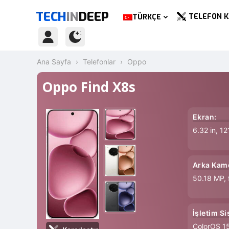
TECH
IN
DEEP
TELEFON K
TÜRKÇE
Ana Sayfa
Telefonlar
Oppo
Oppo Find X8s
Ekran:
6.32 in, 1
Arka Kam
50.18 MP, 
İşletim Si
ColorOS 15