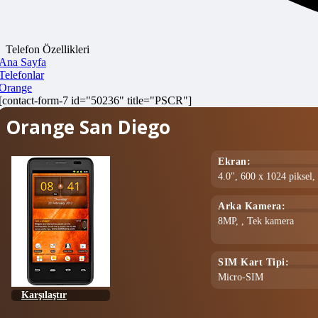
Telefon Özellikleri
Ana Sayfa
Telefonlar
Orange
[contact-form-7 id="50236" title="PSCR"]
Orange San Diego
Ekran:
4.0", 600 x 1024 piksel
Arka Kamera:
8MP, , Tek kamera
SIM Kart Tipi:
Micro-SIM
Karşılaştır