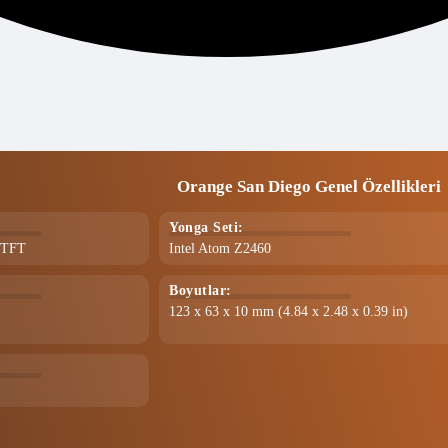
Orange San Diego Genel Özellikleri
Yonga Seti:
, TFT
Intel Atom Z2460
Boyutlar:
123 x 63 x 10 mm (4.84 x 2.48 x 0.39 in)