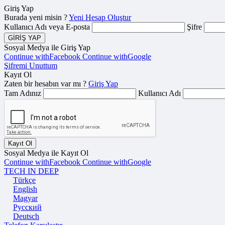
Giriş Yap
Burada yeni misin ?
Yeni Hesap Oluştur
Kullanıcı Adı veya E-posta
Şifre
Sosyal Medya ile Giriş Yap
Continue with
Facebook
Continue with
Google
Şifremi Unuttum
Kayıt Ol
Zaten bir hesabın var mı ?
Giriş Yap
Tam Adınız
Kullanıcı Adı
Sosyal Medya ile Kayıt Ol
Continue with
Facebook
Continue with
Google
TECH
IN
DEEP
Türkçe
English
Magyar
Русский
Deutsch