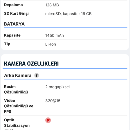
Depolama
128 MB
SD Kart Girişi
microSD, kapasite: 16 GB
BATARYA
Kapasite
1450 mAh
Tip
Li-Ion
KAMERA ÖZELLIKLERI
Arka Kamera
Resim
2 megapiksel
Çözünürlüğü
Video
320@15
Çözünürlüğü ve
FPS
Optik
Stabilizasyon