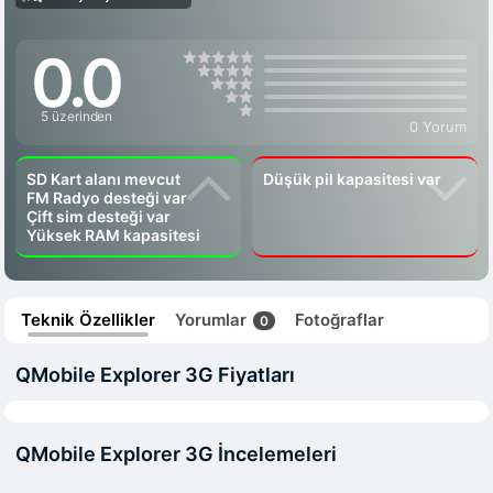
0.0
5 üzerinden
0 Yorum
SD Kart alanı mevcut
Düşük pil kapasitesi var
FM Radyo desteği var
Çift sim desteği var
Yüksek RAM kapasitesi
Teknik Özellikler
Yorumlar
Fotoğraflar
0
QMobile Explorer 3G Fiyatları
QMobile Explorer 3G İncelemeleri