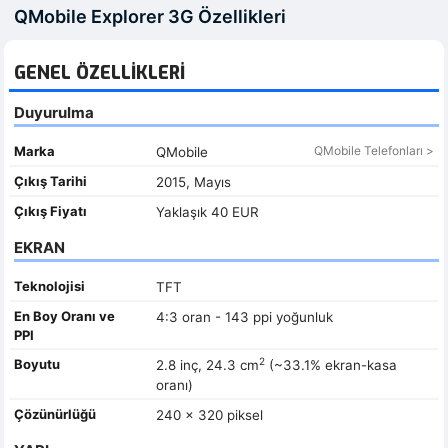
QMobile Explorer 3G Özellikleri
GENEL ÖZELLIKLERI
Duyurulma
Marka
QMobile Telefonları >
QMobile
Çıkış Tarihi
2015, Mayıs
Çıkış Fiyatı
Yaklaşık 40 EUR
EKRAN
Teknolojisi
TFT
En Boy Oranı ve
4:3 oran - 143 ppi yoğunluk
PPI
2
Boyutu
2.8 inç, 24.3 cm
(~33.1% ekran-kasa
oranı)
Çözünürlüğü
240 x 320 piksel