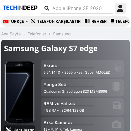
TECH
IN
DEEP
TÜRKÇE
TELEFON KARŞILAŞTIR
REHBER
TELEFO
Ana Sayfa
Telefonlar
Samsung
Samsung Galaxy S7 edge
Ekran:
5.5", 1440 x 2560 piksel, Super AMOLED
Yonga Seti:
Qualcomm Snapdragon 820 MSM8996
RAM ve Hafıza:
4GB RAM, 32/64/128 GB
Arka Kamera:
12MP, f/1.7, Tek kamera
Karşılaştır