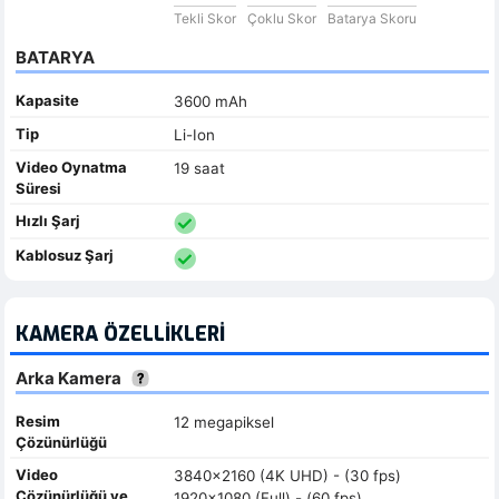
Tekli Skor
Çoklu Skor
Batarya Skoru
BATARYA
Kapasite
3600 mAh
Tip
Li-Ion
Video Oynatma
19 saat
Süresi
Hızlı Şarj
Kablosuz Şarj
KAMERA ÖZELLIKLERI
Arka Kamera
Resim
12 megapiksel
Çözünürlüğü
Video
3840x2160 (4K UHD) - (30 fps)
Çözünürlüğü ve
1920x1080 (Full) - (60 fps)