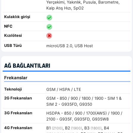
Yerçekimi, Yakınlık, Pusula, Barometre,
Kalp Atış Hızı, SpO2
Kulaklık girişi
NFC
Kızılötesi
USB Türü
microUSB 2.0, USB Host
AĞ BAĞLANTILARI
Frekanslar
Teknoloji
GSM / HSPA / LTE
2G Frekansları
GSM - 850 / 900 / 1800 / 1900 - SIM 1 &
SIM 2 - G935FD, G9350
3G Frekansları
HSDPA - 850 / 900 / 1700(AWS) / 1900 /
2100 - G935F, G935FD, G935W8
4G Frekansları
B1
, B2
, B3
, B4
(2100)
(1900)
(1800)