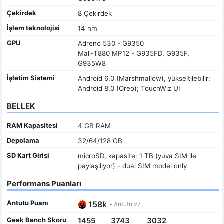
Çekirdek
8 Çekirdek
İşlem teknolojisi
14 nm
GPU
Adreno 530 - G9350
Mali-T880 MP12 - G935FD, G935F,
G935W8
İşletim Sistemi
Android 6.0 (Marshmallow), yükseltilebilir:
Android 8.0 (Oreo); TouchWiz UI
BELLEK
RAM Kapasitesi
4 GB RAM
Depolama
32/64/128 GB
SD Kart Girişi
microSD, kapasite: 1 TB (yuva SIM ile
paylaşılıyor) - dual SIM model only
Performans Puanları
Antutu Puanı
158k
•
Antutu v7
Geek Bench Skoru
1455
3743
3032