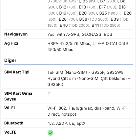
, B5
, B7
, B8
(1700/2100 AWS 1)
(850)
(2600)
, B12
, B13
, B17
, B18
(900)
(700)
(700)
(700)
, B19
, B20
, B25
, B26
(800)
(800)
(800)
(1900+)
, B28
, B38
, B39
(850)
(700)
(TDD 2600)
(TDD
, B40
, B41
1900)
(TDD 2300)
(TDD 2500)
Navigasyon
Yes, with A-GPS, GLONASS, BDS
Ağ Hızı
HSPA 42.2/5.76 Mbps, LTE-A (3CA) Cat9
450/50 Mbps
Diğer
SIM Kart Tipi
Tek SIM (Nano-SIM) - G935F, G935W8
Hybrid Çift sim (Nano-SIM, Çift bekleme) -
G935FD
SIM Kart Girişi
2
Sayısı
Wi-Fi
Wi-Fi 802.11 a/b/g/n/ac, dual-band, Wi-Fi
Direct, hotspot
Bluetooth
4.2, A2DP, LE, aptX
VoLTE