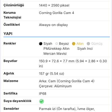
Çözünürlüğü
1440 x 2560 piksel
Koruma
Corning Gorilla Cam 4
Teknolojisi
Özellikleri
Always-on display
YAPI
Renkler
Siyah
Beyaz
Altın
Gümüş
PMürekkep Altın
Siyah Inci
Mercan Mavisi
Boyutlar
150.9 x 72.6 x 7.7 mm (5.94 x 2.86 x 0.30
in)
Ağırlık
157 gr (5.54 oz)
Malzeme
Arka: Cam (Corning Gorilla Cam 4)
Çerçeve: Alüminyum
Sertifika
IP68
Suya dayanıklılık
Sensörler
Parmak izi (Ön tarafta), İvme ölçer,