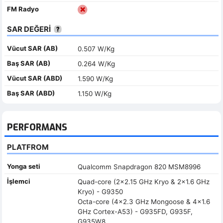
FM Radyo
SAR DEĞERİ
Vücut SAR (AB)
0.507 W/Kg
Baş SAR (AB)
0.264 W/Kg
Vücut SAR (ABD)
1.590 W/Kg
Baş SAR (ABD)
1.150 W/Kg
PERFORMANS
PLATFROM
Yonga seti
Qualcomm Snapdragon 820 MSM8996
İşlemci
Quad-core (2x2.15 GHz Kryo & 2x1.6 GHz
Kryo) - G9350
Octa-core (4x2.3 GHz Mongoose & 4x1.6
GHz Cortex-A53) - G935FD, G935F,
G935W8