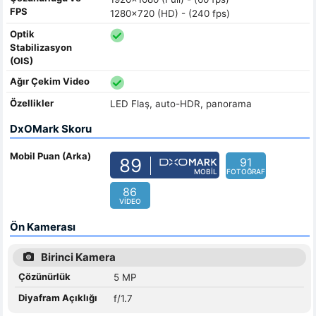
FPS
1280x720 (HD) - (240 fps)
Optik
Stabilizasyon
(OIS)
Ağır Çekim Video
Özellikler
LED Flaş, auto-HDR, panorama
DxOMark Skoru
Mobil Puan (Arka)
89
91
MOBIL
FOTOĞRAF
86
VIDEO
Ön Kamerası
Birinci Kamera
Çözünürlük
5 MP
Diyafram Açıklığı
f/1.7