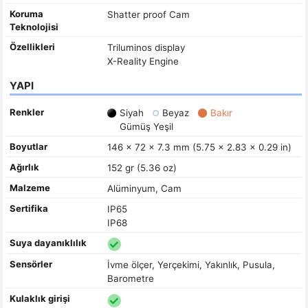
Koruma
Shatter proof Cam
Teknolojisi
Özellikleri
Triluminos display
X-Reality Engine
YAPI
Renkler
Siyah
Beyaz
Bakır
Gümüş Yeşil
Boyutlar
146 x 72 x 7.3 mm (5.75 x 2.83 x 0.29 in)
Ağırlık
152 gr (5.36 oz)
Malzeme
Alüminyum, Cam
Sertifika
IP65
IP68
Suya dayanıklılık
Sensörler
İvme ölçer, Yerçekimi, Yakınlık, Pusula,
Barometre
Kulaklık girişi