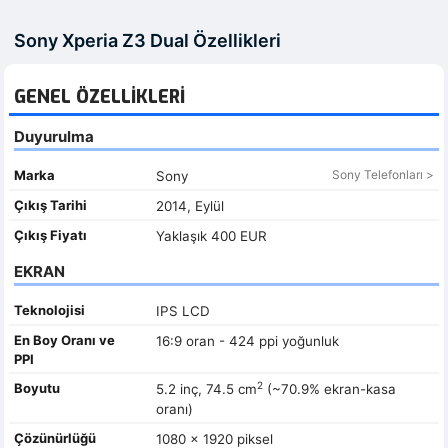
Sony Xperia Z3 Dual Özellikleri
GENEL ÖZELLIKLERI
Duyurulma
Marka
Sony Telefonları >
Sony
Çıkış Tarihi
2014, Eylül
Çıkış Fiyatı
Yaklaşık 400 EUR
EKRAN
Teknolojisi
IPS LCD
En Boy Oranı ve
16:9 oran - 424 ppi yoğunluk
PPI
2
Boyutu
5.2 inç, 74.5 cm
(~70.9% ekran-kasa
oranı)
Çözünürlüğü
1080 x 1920 piksel