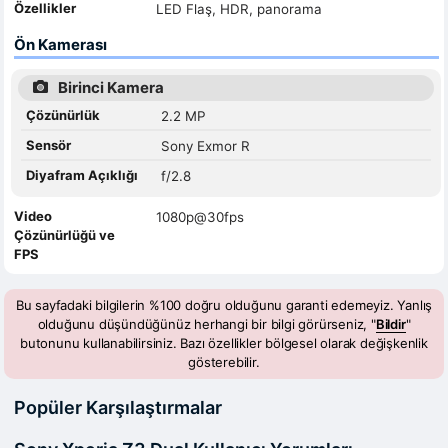
Özellikler
LED Flaş, HDR, panorama
Ön Kamerası
Birinci Kamera
Çözünürlük
2.2 MP
Sensör
Sony Exmor R
Diyafram Açıklığı
f/2.8
Video
1080p@30fps
Çözünürlüğü ve
FPS
Bu sayfadaki bilgilerin %100 doğru olduğunu garanti edemeyiz. Yanlış
olduğunu düşündüğünüz herhangi bir bilgi görürseniz, "
Bildir
"
butonunu kullanabilirsiniz. Bazı özellikler bölgesel olarak değişkenlik
gösterebilir.
Popüler Karşılaştırmalar