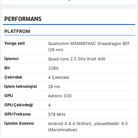
PERFORMANS
PLATFROM
Yonga seti
Qualcomm MSM8974AC Snapdragon 801
(28 nm)
İşlemci
Quad-core 2.5 GHz Krait 400
Bit
32Bit
Çekirdek
4 Çekirdek
İşlem teknolojisi
28 nm
GPU
Adreno 330
GPU Çekirdeği
4
GPU Frekansı
578 MHz
İşletim Sistemi
Android 4.4.4 (KitKat), yükseltilebilir: 6.0
(Marshmallow)