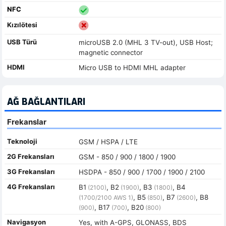
NFC
Kızılötesi
USB Türü
microUSB 2.0 (MHL 3 TV-out), USB Host;
magnetic connector
HDMI
Micro USB to HDMI MHL adapter
AĞ BAĞLANTILARI
Frekanslar
Teknoloji
GSM / HSPA / LTE
2G Frekansları
GSM - 850 / 900 / 1800 / 1900
3G Frekansları
HSDPA - 850 / 900 / 1700 / 1900 / 2100
4G Frekansları
B1
, B2
, B3
, B4
(2100)
(1900)
(1800)
, B5
, B7
, B8
(1700/2100 AWS 1)
(850)
(2600)
, B17
, B20
(900)
(700)
(800)
Navigasyon
Yes, with A-GPS, GLONASS, BDS