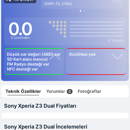
20MP, f/2, 2160p
0.0
5 üzerinden
0 Yorum
Düşük sar değeri (ABD) var
Kızılötesi yok
SD Kart alanı mevcut
FM Radyo desteği var
NFC desteği var
Teknik Özellikler
Yorumlar
Fotoğraflar
0
Sony Xperia Z3 Dual Fiyatları
Sony Xperia Z3 Dual İncelemeleri