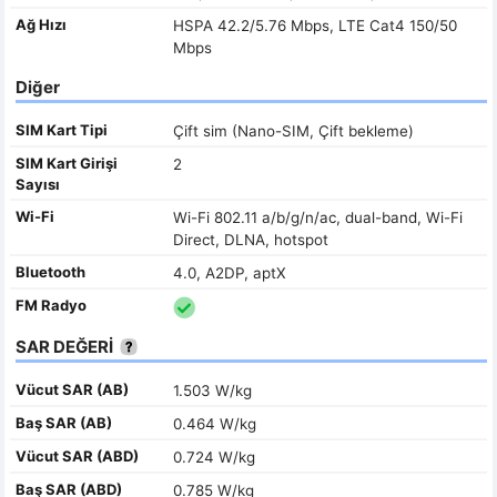
Ağ Hızı
HSPA 42.2/5.76 Mbps, LTE Cat4 150/50
Mbps
Diğer
SIM Kart Tipi
Çift sim (Nano-SIM, Çift bekleme)
SIM Kart Girişi
2
Sayısı
Wi-Fi
Wi-Fi 802.11 a/b/g/n/ac, dual-band, Wi-Fi
Direct, DLNA, hotspot
Bluetooth
4.0, A2DP, aptX
FM Radyo
SAR DEĞERİ
Vücut SAR (AB)
1.503 W/kg
Baş SAR (AB)
0.464 W/kg
Vücut SAR (ABD)
0.724 W/kg
Baş SAR (ABD)
0.785 W/kg