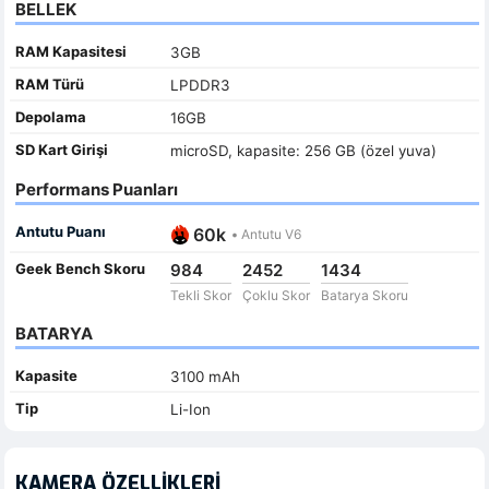
BELLEK
RAM Kapasitesi
3GB
RAM Türü
LPDDR3
Depolama
16GB
SD Kart Girişi
microSD, kapasite: 256 GB (özel yuva)
Performans Puanları
Antutu Puanı
60k
•
Antutu V6
Geek Bench Skoru
984
2452
1434
Tekli Skor
Çoklu Skor
Batarya Skoru
BATARYA
Kapasite
3100 mAh
Tip
Li-Ion
KAMERA ÖZELLIKLERI