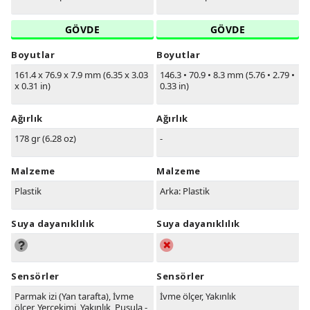
GÖVDE
GÖVDE
Boyutlar
Boyutlar
161.4 x 76.9 x 7.9 mm (6.35 x 3.03
146.3
•
70.9
•
8.3 mm (5.76
•
2.79
•
x 0.31 in)
0.33 in)
Ağırlık
Ağırlık
178 gr (6.28 oz)
-
Malzeme
Malzeme
Plastik
Arka: Plastik
Suya dayanıklılık
Suya dayanıklılık
Sensörler
Sensörler
Parmak izi (Yan tarafta), İvme
İvme ölçer, Yakınlık
ölçer, Yerçekimi, Yakınlık, Pusula -