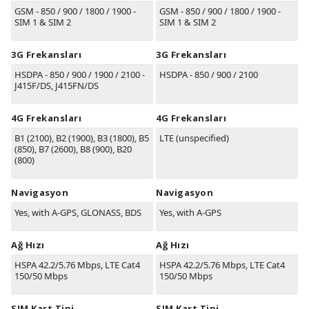
GSM - 850 / 900 / 1800 / 1900 -
GSM - 850 / 900 / 1800 / 1900 -
SIM 1 & SIM 2
SIM 1 & SIM 2
3G Frekansları
3G Frekansları
HSDPA - 850 / 900 / 1900 / 2100 -
HSDPA - 850 / 900 / 2100
J415F/DS, J415FN/DS
4G Frekansları
4G Frekansları
B1
(2100)
, B2
(1900)
, B3
(1800)
, B5
LTE (unspecified)
(850)
, B7
(2600)
, B8
(900)
, B20
(800)
Navigasyon
Navigasyon
Yes, with A-GPS, GLONASS, BDS
Yes, with A-GPS
Ağ Hızı
Ağ Hızı
HSPA 42.2/5.76 Mbps, LTE Cat4
HSPA 42.2/5.76 Mbps, LTE Cat4
150/50 Mbps
150/50 Mbps
SIM Kart Tipi
SIM Kart Tipi