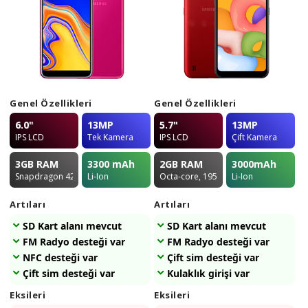
Genel Özellikleri
Genel Özellikleri
6.0"
13MP
5.7"
13MP
IPS LCD
Tek Kamera
IPS LCD
Çift Kamera
3GB
RAM
3300
mAh
2GB
RAM
3000
mAh
Snapdragon 425
Li-Ion
Octa-core, 1950 MHz
Li-Ion
Artıları
Artıları
SD Kart alanı mevcut
SD Kart alanı mevcut
FM Radyo desteği var
FM Radyo desteği var
NFC desteği var
Çift sim desteği var
Çift sim desteği var
Kulaklık girişi var
Eksileri
Eksileri