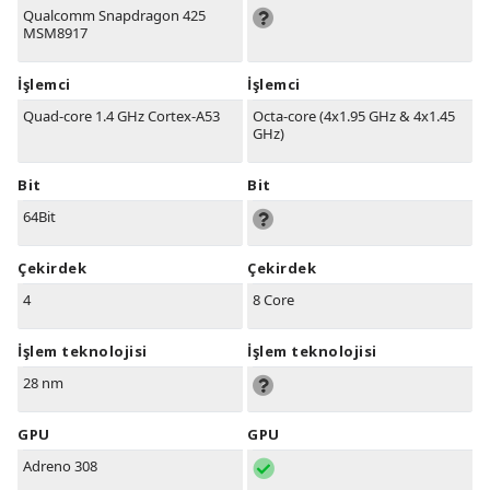
Qualcomm Snapdragon 425
MSM8917
İşlemci
İşlemci
Quad-core 1.4 GHz Cortex-A53
Octa-core (4x1.95 GHz & 4x1.45
GHz)
Bit
Bit
64Bit
Çekirdek
Çekirdek
4
8 Core
İşlem teknolojisi
İşlem teknolojisi
28 nm
GPU
GPU
Adreno 308