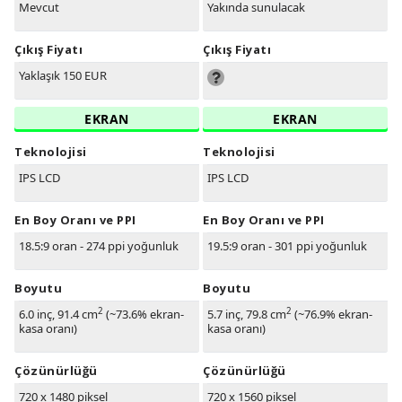
Mevcut
Yakında sunulacak
Çıkış Fiyatı
Çıkış Fiyatı
Yaklaşık 150 EUR
EKRAN
EKRAN
Teknolojisi
Teknolojisi
IPS LCD
IPS LCD
En Boy Oranı ve PPI
En Boy Oranı ve PPI
18.5:9 oran - 274 ppi yoğunluk
19.5:9 oran - 301 ppi yoğunluk
Boyutu
Boyutu
2
2
6.0 inç, 91.4 cm
(~73.6% ekran-
5.7 inç, 79.8 cm
(~76.9% ekran-
kasa oranı)
kasa oranı)
Çözünürlüğü
Çözünürlüğü
720 x 1480 piksel
720 x 1560 piksel