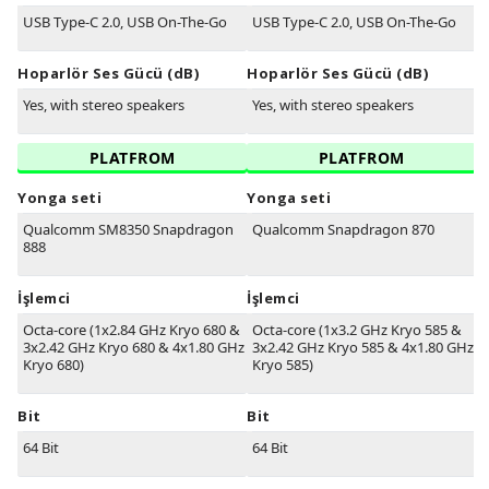
USB Type-C 2.0, USB On-The-Go
USB Type-C 2.0, USB On-The-Go
Hoparlör Ses Gücü (dB)
Hoparlör Ses Gücü (dB)
Yes, with stereo speakers
Yes, with stereo speakers
PLATFROM
PLATFROM
Yonga seti
Yonga seti
Qualcomm SM8350 Snapdragon
Qualcomm Snapdragon 870
888
İşlemci
İşlemci
Octa-core (1x2.84 GHz Kryo 680 &
Octa-core (1x3.2 GHz Kryo 585 &
3x2.42 GHz Kryo 680 & 4x1.80 GHz
3x2.42 GHz Kryo 585 & 4x1.80 GHz
Kryo 680)
Kryo 585)
Bit
Bit
64 Bit
64 Bit