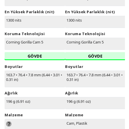
En Yüksek Parlaklık (nit)
En Yüksek Parlaklık (nit)
1300 nits
1300 nits
Koruma Teknolojisi
Koruma Teknolojisi
Corning Gorilla Cam 5
Corning Gorilla Cam 5
GÖVDE
GÖVDE
Boyutlar
Boyutlar
163.7
•
76.4
•
7.8 mm (6.44
•
3.01
•
163.7
•
76.4
•
7.8 mm (6.44
•
3.01
•
0.31 in)
0.31 in)
Ağırlık
Ağırlık
196 g (6.91 oz)
196 g (6.91 oz)
Malzeme
Malzeme
Cam, Plastik