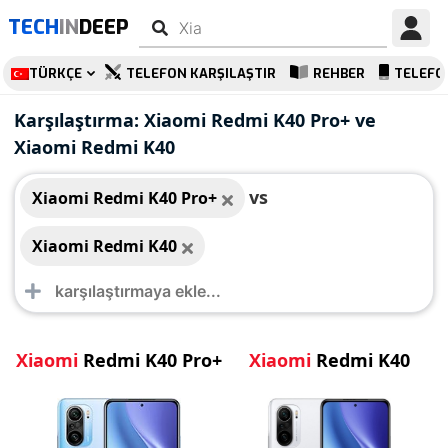
TECH
IN
DEEP
TÜRKÇE
TELEFON KARŞILAŞTIR
REHBER
TELEFO
Xiaomi Redmi K40
Xiaomi Redmi K40
Karşılaştırma: Xiaomi Redmi K40 Pro+ ve
Pro+
Xiaomi Redmi K40
vs
Xiaomi Redmi K40 Pro+
Xiaomi Redmi K40
Xiaomi
Redmi K40 Pro+
Xiaomi
Redmi K40