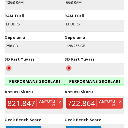
12GB RAM
6GB RAM
RAM Türü
RAM Türü
LPDDR5
LPDDR5
Depolama
Depolama
256 GB
128/256 GB
SD Kart Yuvası
SD Kart Yuvası
PERFORMANS SKORLARI
PERFORMANS SKORLARI
Antutu Skoru
Antutu Skoru
821.847
722.864
ANTUTU
ANTUTU
V9
V9
Geek Bench Score
Geek Bench Score