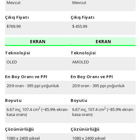
Mevcut
Mevcut
Çıkış Fiyatı
Çıkış Fiyatı
$769.99
$ 455.99
EKRAN
EKRAN
Teknolojisi
Teknolojisi
OLED
AMOLED
En Boy Oranı ve PPI
En Boy Oranı ve PPI
20:9 oran - 395 ppi yoğunluk
20:9 oran - 395 ppi yoğunluk
Boyutu
Boyutu
2
2
6.67 inç, 107.4 cm
(~85.9% ekran-
6.67 inç, 107.4 cm
(~85.9% ekran-
kasa oranı)
kasa oranı)
Çözünürlüğü
Çözünürlüğü
1080 x 2400 piksel
1080 x 2400 piksel