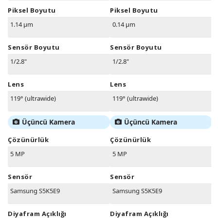
Piksel Boyutu
Piksel Boyutu
1.14 µm
0.14 µm
Sensör Boyutu
Sensör Boyutu
1/2.8"
1/2.8"
Lens
Lens
119° (ultrawide)
119° (ultrawide)
Üçüncü Kamera
Üçüncü Kamera
Çözünürlük
Çözünürlük
5 MP
5 MP
Sensör
Sensör
Samsung S5K5E9
Samsung S5K5E9
Diyafram Açıklığı
Diyafram Açıklığı