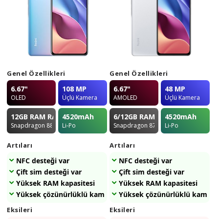
Genel Özellikleri
Genel Özellikleri
6.67"
108 MP
6.67"
48 MP
OLED
Üçlü Kamera
AMOLED
Üçlü Kamera
12GB RAM
RAM
4520
mAh
6/12GB
RAM
4520
mAh
Snapdragon 888
Li-Po
Snapdragon 870
Li-Po
Artıları
Artıları
NFC desteği var
NFC desteği var
Çift sim desteği var
Çift sim desteği var
Yüksek RAM kapasitesi
Yüksek RAM kapasitesi
Yüksek çözünürlüklü kamerası var
Yüksek çözünürlüklü kameras
Eksileri
Eksileri