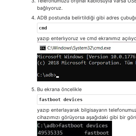
Telefonumuzu orijinal kablosuyla varsa US
bağlıyoruz.
ADB postunda belirtildiği gibi adres çubuğ
cmd
yazıp enterlıyoruz ve cmd ekranımız açılıyo
Bu ekrana öncelikle
fastboot devices
yazıp enterlayarak bilgisayarın telefonumu
cihazımızı görüyorsa aşağıdaki gibi bir gör