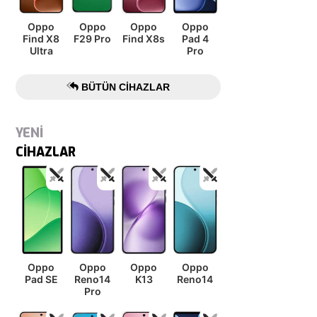
Oppo
Oppo
Oppo
Oppo
Find X8
F29 Pro
Find X8s
Pad 4
Ultra
Pro
BÜTÜN CIHAZLAR
YENİ
CİHAZLAR
Oppo
Oppo
Oppo
Oppo
Pad SE
Reno14
K13
Reno14
Pro