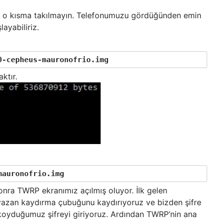
lir o kısma takılmayın. Telefonumuzu gördüğünden emin
ayabiliriz.
0-cepheus-mauronofrio.img
ktır.
mauronofrio.img
nra TWRP ekranımız açılmış oluyor. İlk gelen
yazan kaydırma çubuğunu kaydırıyoruz ve bizden şifre
koyduğumuz şifreyi giriyoruz. Ardından TWRP’nin ana