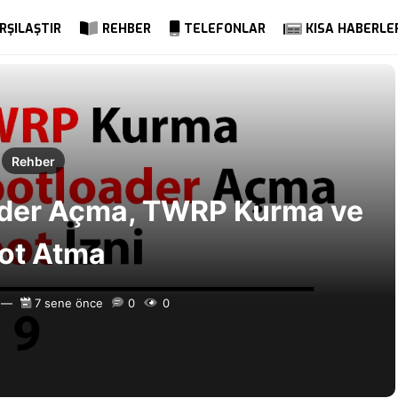
RŞILAŞTIR
REHBER
TELEFONLAR
KISA HABERLE
Rehber
oader Açma, TWRP Kurma ve
ot Atma
7 sene önce
0
0