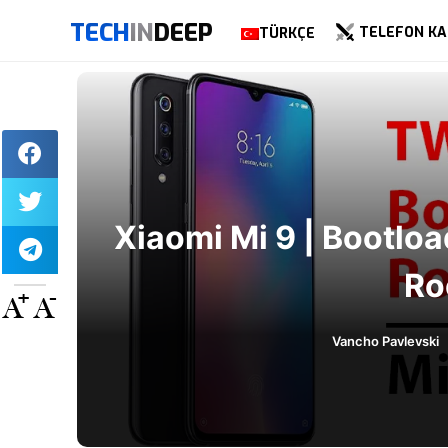
TECH
IN
DEEP
TELEFON KA
TÜRKÇE
Xiaomi Mi 9 | Bootl
Ro
A+
A-
Vancho Pavlevski