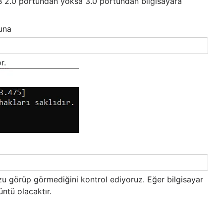
B 2.0 portundan yoksa 3.0 portundan bilgisayara
una
r.
zu görüp görmediğini kontrol ediyoruz. Eğer bilgisayar
üntü olacaktır.