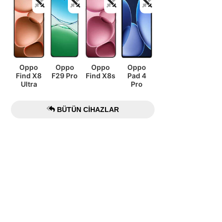
Oppo
Oppo
Oppo
Oppo
Find X8
F29 Pro
Find X8s
Pad 4
Ultra
Pro
BÜTÜN CIHAZLAR