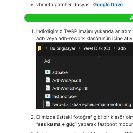
vbmeta patcher dosyası:
Google Drive
A
İndirdiğimiz TWRP imajını yukarıda anlatım
adb veya adb-rework klasörünün içine atıy
Elimizde üstteki fotoğraf gibi bir klasör 
“
ses kısma + güç
” yaparak fastboot modun