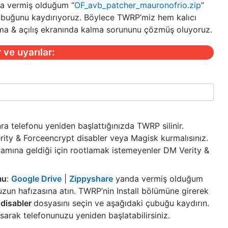
da vermiş olduğum “
OF_avb_patcher_mauronofrio.zip
”
çubuğunu kaydırıyoruz. Böylece TWRP’miz hem kalıcı
ma & açılış ekranında kalma sorununu çözmüş oluyoruz.
 ve uyarılar:
a telefonu yeniden başlattığınızda TWRP silinir.
rity & Forceencrypt disabler veya Magisk kurmalısınız.
mına geldiği için rootlamak istemeyenler DM Verity &
mu
:
Google Drive
|
Zippyshare
yanda vermiş olduğum
nuzun hafızasına atın. TWRP’nin Install bölümüne girerek
 disabler
dosyasını seçin ve aşağıdaki çubuğu kaydırın.
arak telefonunuzu yeniden başlatabilirsiniz.