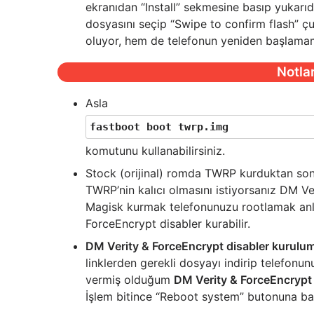
ekranıdan “Install” sekmesine basıp yukarı
dosyasını seçip “Swipe to confirm flash” 
oluyor, hem de telefonun yeniden başlama
Notlar
Asla
fastboot boot twrp.img
komutunu kullanabilirsiniz.
Stock (orijinal) romda TWRP kurduktan sonr
TWRP’nin kalıcı olmasını istiyorsanız DM Ve
Magisk kurmak telefonunuzu rootlamak anla
ForceEncrypt disabler kurabilir.
DM Verity & ForceEncrypt disabler kurulu
linklerden gerekli dosyayı indirip telefonu
vermiş olduğum
DM Verity & ForceEncrypt
İşlem bitince “Reboot system” butonuna bas