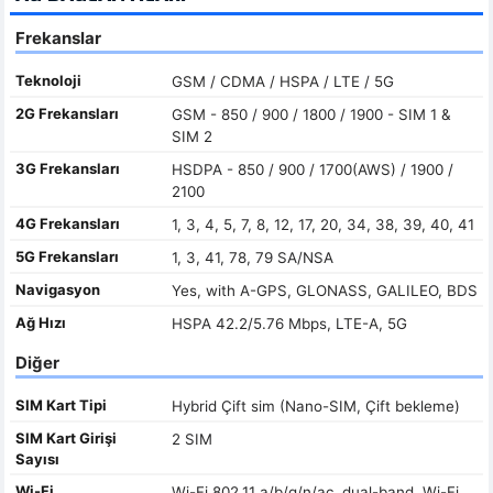
Frekanslar
Teknoloji
GSM / CDMA / HSPA / LTE / 5G
2G Frekansları
GSM - 850 / 900 / 1800 / 1900 - SIM 1 &
SIM 2
3G Frekansları
HSDPA - 850 / 900 / 1700(AWS) / 1900 /
2100
4G Frekansları
1, 3, 4, 5, 7, 8, 12, 17, 20, 34, 38, 39, 40, 41
5G Frekansları
1, 3, 41, 78, 79 SA/NSA
Navigasyon
Yes, with A-GPS, GLONASS, GALILEO, BDS
Ağ Hızı
HSPA 42.2/5.76 Mbps, LTE-A, 5G
Diğer
SIM Kart Tipi
Hybrid Çift sim (Nano-SIM, Çift bekleme)
SIM Kart Girişi
2 SIM
Sayısı
Wi-Fi
Wi-Fi 802.11 a/b/g/n/ac, dual-band, Wi-Fi