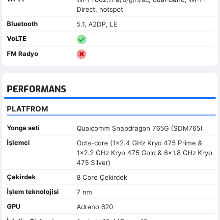
Direct, hotspot
Bluetooth
5.1, A2DP, LE
VoLTE
FM Radyo
PERFORMANS
PLATFROM
Yonga seti
Qualcomm Snapdragon 765G (SDM765)
İşlemci
Octa-core (1x2.4 GHz Kryo 475 Prime &
1x2.2 GHz Kryo 475 Gold & 6x1.8 GHz Kryo
475 Silver)
Çekirdek
8 Core Çekirdek
İşlem teknolojisi
7 nm
GPU
Adreno 620