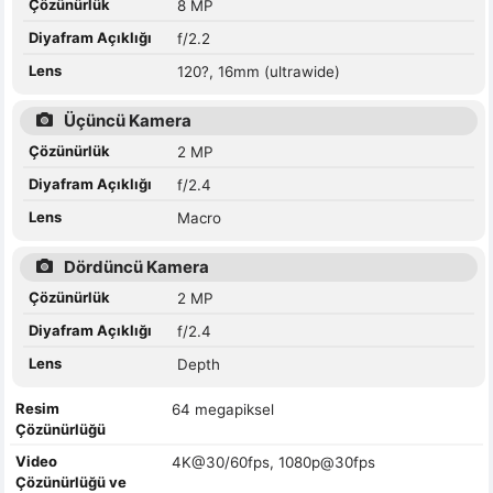
Çözünürlük
8 MP
Diyafram Açıklığı
f/2.2
Lens
120?, 16mm (ultrawide)
Üçüncü Kamera
Çözünürlük
2 MP
Diyafram Açıklığı
f/2.4
Lens
Macro
Dördüncü Kamera
Çözünürlük
2 MP
Diyafram Açıklığı
f/2.4
Lens
Depth
Resim
64 megapiksel
Çözünürlüğü
Video
4K@30/60fps, 1080p@30fps
Çözünürlüğü ve