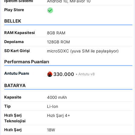
İşletim Sistemi
Android 10, MiFavor 10
Play Store
BELLEK
RAM Kapasitesi
8GB RAM
Depolama
128GB ROM
SD Kart Girişi
microSDXC (yuva SIM ile paylaşılıyor)
Performans Puanları
Antutu Puanı
330.000
•
Antutu v8
BATARYA
Kapasite
4000 mAh
Tip
Li-Ion
Hızlı Şarj
Hızlı Şarj 4+
Teknolojisi
Hızlı Şarj
18W