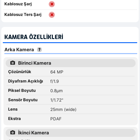
Kablosuz Şarj
Kablosuz Ters Şarj
KAMERA ÖZELLIKLERI
Arka Kamera
Birinci Kamera
Çözünürlük
64 MP
Diyafram Açıklığı
f/1.9
Piksel Boyutu
0.8µm
Sensör Boyutu
1/1.72"
Lens
25mm (wide)
Ekstra
PDAF
İkinci Kamera