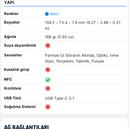
YAPI
Renkler
Mavi
Boyutlar
159.2
73.4
7.9 mm (6.27
2.89
0.31
•
•
•
•
in)
Ağırlık
168 gr (5.93 oz)
Suya dayanıklılık
Sensörler
Parmak İzi (Ekranın Altında, Optik), İvme
ölçer, Yerçekimi, Yakınlık, Pusula
Kulaklık girişi
NFC
Kızılötesi
USB Türü
USB Type-C 3.1
Soğutma Sistemi
AĞ BAĞLANTILARI