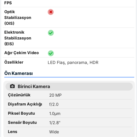
FPS
Optik
Stabilizasyon
(OIS)
Elektronik
Stabilizasyon
(EIS)
Ağır Çekim Video
Özellikler
LED Flaş, panorama, HDR
Ön Kamerası
Birinci Kamera
Çözünürlük
20 MP
Diyafram Açıklığı
f/2.0
Piksel Boyutu
1.0µm
Sensör Boyutu
1/2.8"
Lens
Wide