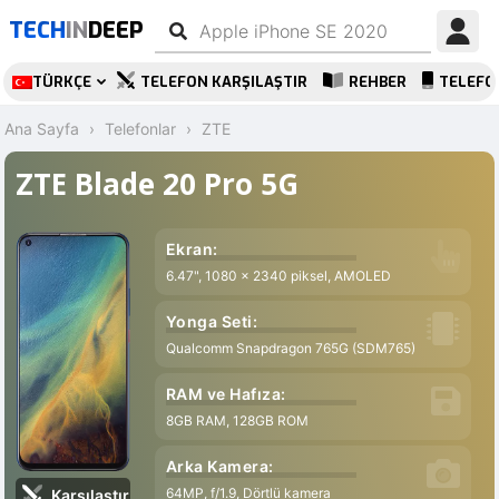
TECH
IN
DEEP
TÜRKÇE
TELEFON KARŞILAŞTIR
REHBER
TELEFO
Ana Sayfa
Telefonlar
ZTE
ZTE Blade 20 Pro 5G
Ekran:
6.47", 1080 x 2340 piksel, AMOLED
Yonga Seti:
Qualcomm Snapdragon 765G (SDM765)
RAM ve Hafıza:
8GB RAM, 128GB ROM
Arka Kamera:
64MP, f/1.9, Dörtlü kamera
Karşılaştır