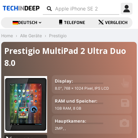
TECH
IN
DEEP
DEUTSCH
TELEFONE
VERGLEICH
Home
Alle Geräte
Prestigio
Prestigio MultiPad 2 Ultra Duo
8.0
Display:
8.0″, 768 x 1024 Pixel, IPS LCD
RAM und Speicher:
1GB RAM, 8 GB
Hauptkamera:
2MP, ,