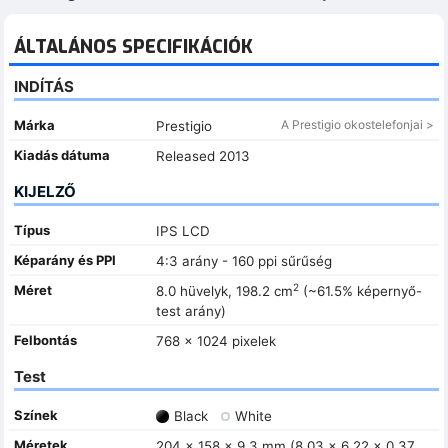
ÁLTALÁNOS SPECIFIKÁCIÓK
INDÍTÁS
Márka
A Prestigio okostelefonjai >
Prestigio
Kiadás dátuma
Released 2013
KIJELZŐ
Típus
IPS LCD
Képarány és PPI
4:3 arány - 160 ppi sűrűség
2
Méret
8.0 hüvelyk, 198.2 cm
(~61.5% képernyő-
test arány)
Felbontás
768 x 1024 pixelek
Test
Színek
Black
White
Méretek
204 x 158 x 9.3 mm (8.03 x 6.22 x 0.37