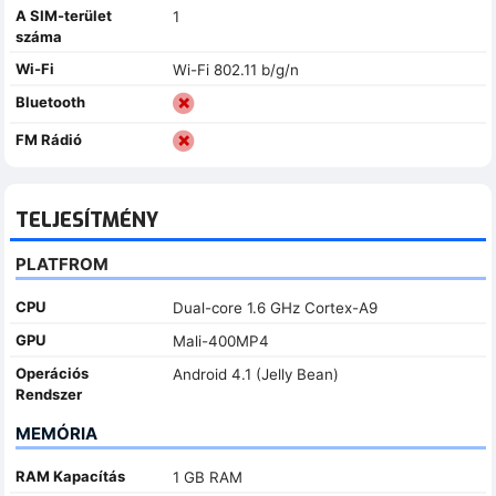
A SIM-terület
1
száma
Wi-Fi
Wi-Fi 802.11 b/g/n
Bluetooth
FM Rádió
TELJESÍTMÉNY
PLATFROM
CPU
Dual-core 1.6 GHz Cortex-A9
GPU
Mali-400MP4
Operációs
Android 4.1 (Jelly Bean)
Rendszer
MEMÓRIA
RAM Kapacítás
1 GB RAM