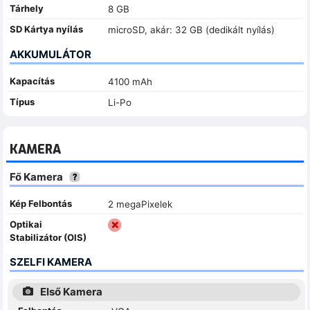
Tárhely
8 GB
SD Kártya nyílás
microSD, akár: 32 GB (dedikált nyílás)
AKKUMULÁTOR
Kapacítás
4100 mAh
Típus
Li-Po
KAMERA
Fő Kamera
Kép Felbontás
2 megaPixelek
Optikai
Stabilizátor (OIS)
SZELFI KAMERA
Első Kamera