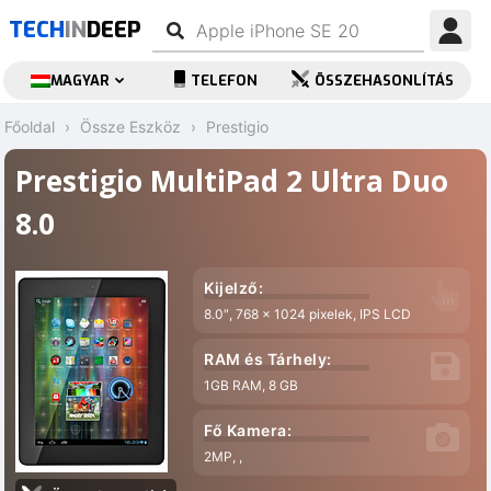
TECH
IN
DEEP
MAGYAR
TELEFON
ÖSSZEHASONLÍTÁS
Főoldal
Össze Eszköz
Prestigio
Prestigio MultiPad 2 Ultra Duo
8.0
Kijelző:
8.0″, 768 x 1024 pixelek, IPS LCD
RAM és Tárhely:
1GB RAM, 8 GB
Fő Kamera:
2MP, ,