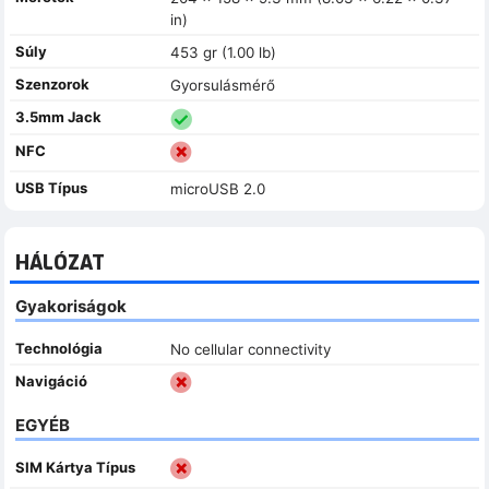
in)
Súly
453 gr (1.00 lb)
Szenzorok
Gyorsulásmérő
3.5mm Jack
NFC
USB Típus
microUSB 2.0
HÁLÓZAT
Gyakoriságok
Technológia
No cellular connectivity
Navigáció
EGYÉB
SIM Kártya Típus