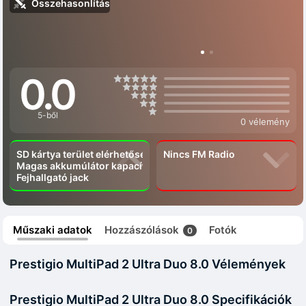
Összehasonlítás
0.0
5-ből
0 vélemény
SD kártya terület elérhetőség
Nincs FM Radio
Magas akkumúlátor kapacítás
Fejhallgató jack
Műszaki adatok
Hozzászólások
Fotók
0
Prestigio MultiPad 2 Ultra Duo 8.0 Vélemények
Prestigio MultiPad 2 Ultra Duo 8.0 Specifikációk