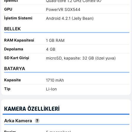
İşlemci
Quad-core 1.2 GHz Cortex-A7
GPU
PowerVR SGX544
İşletim Sistemi
Android 4.2.1 (Jelly Bean)
BELLEK
RAM Kapasitesi
1 GB RAM
Depolama
4 GB
SD Kart Girişi
microSD, kapasite: 32 GB (özel yuva)
BATARYA
Kapasite
1710 mAh
Tip
Li-Ion
KAMERA ÖZELLIKLERI
Arka Kamera
Resim