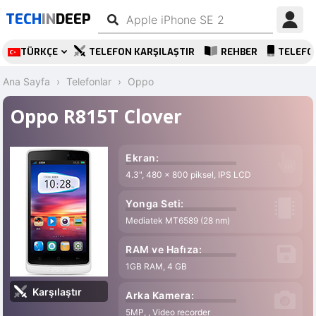
TECH
IN
DEEP
TÜRKÇE
TELEFON KARŞILAŞTIR
REHBER
TELEFO
Ana Sayfa
Telefonlar
Oppo
Oppo R815T Clover
Ekran:
4.3", 480 x 800 piksel, IPS LCD
Yonga Seti:
Mediatek MT6589 (28 nm)
RAM ve Hafıza:
1GB RAM, 4 GB
Karşılaştır
Arka Kamera:
5MP, , Video recorder