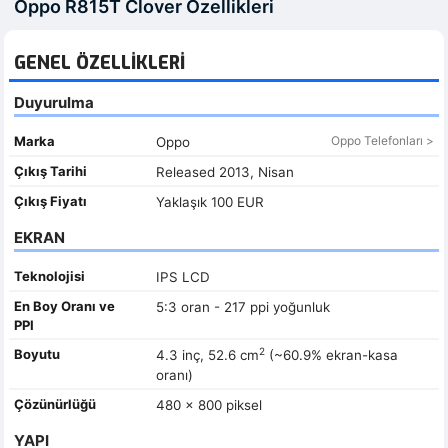
Oppo R815T Clover Özellikleri
GENEL ÖZELLIKLERI
Duyurulma
Marka
Oppo Telefonları >
Oppo
Çıkış Tarihi
Released 2013, Nisan
Çıkış Fiyatı
Yaklaşık 100 EUR
EKRAN
Teknolojisi
IPS LCD
En Boy Oranı ve
5:3 oran - 217 ppi yoğunluk
PPI
2
Boyutu
4.3 inç, 52.6 cm
(~60.9% ekran-kasa
oranı)
Çözünürlüğü
480 x 800 piksel
YAPI