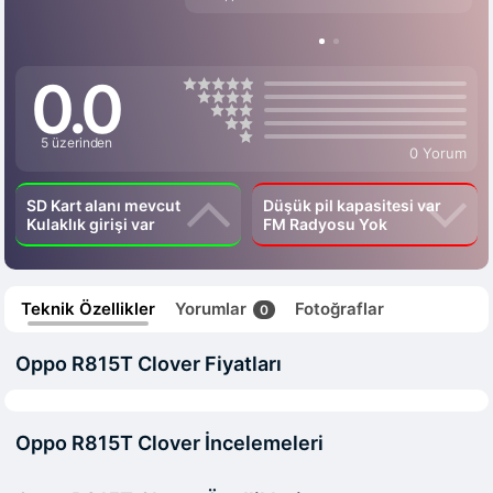
0.0
5 üzerinden
0 Yorum
SD Kart alanı mevcut
Düşük pil kapasitesi var
Kulaklık girişi var
FM Radyosu Yok
Teknik Özellikler
Yorumlar
Fotoğraflar
0
Oppo R815T Clover Fiyatları
Oppo R815T Clover İncelemeleri