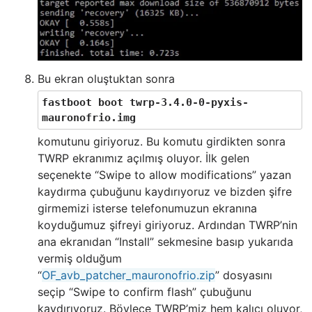
Bu ekran oluştuktan sonra
fastboot boot twrp-3.4.0-0-pyxis-
mauronofrio.img
komutunu giriyoruz. Bu komutu girdikten sonra
TWRP ekranımız açılmış oluyor. İlk gelen
seçenekte “Swipe to allow modifications” yazan
kaydırma çubuğunu kaydırıyoruz ve bizden şifre
girmemizi isterse telefonumuzun ekranına
koyduğumuz şifreyi giriyoruz. Ardından TWRP’nin
ana ekranıdan “Install” sekmesine basıp yukarıda
vermiş olduğum
“
OF_avb_patcher_mauronofrio.zip
” dosyasını
seçip “Swipe to confirm flash” çubuğunu
kaydırıyoruz. Böylece TWRP’miz hem kalıcı oluyor,