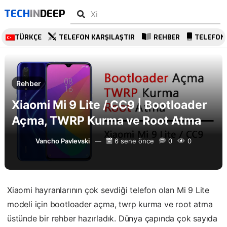
TECH
IN
DEEP
TÜRKÇE
TELEFON KARŞILAŞTIR
REHBER
TELEFON
Rehber
Xiaomi Mi 9 Lite / CC9 | Bootloader
Açma, TWRP Kurma ve Root Atma
Vancho Pavlevski
6 sene önce
0
0
Xiaomi hayranlarının çok sevdiği telefon olan Mi 9 Lite
modeli için bootloader açma, twrp kurma ve root atma
üstünde bir rehber hazırladık. Dünya çapında çok sayıda