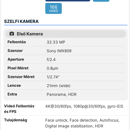
166
VIDEÓ
SZELFI KAMERA
Első Kamera
Felbontás
32.33 MP
Szenzor
Sony IMX809
Aperture
f/2.4
Pixel Méret
0.8µm
Szenzor Méret
1/2.74"
Lencse
21mm (wide)
Extra
Panorama, HDR
Videó Felbontás
4K@30/60fps, 1080p@30/60fps, gyro-EIS
és FPS
Tulajdonság
Face unlock, Face detection, Autofocus,
Digital image stabilization, HDR