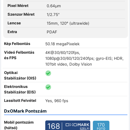
Pixel Méret
0.64µm
Szenzor Méret
1/2.75"
Lencse
15mm, 120° (ultrawide)
Extra
PDAF
Kép Felbontás
50.18 megaPixelek
Videó Felbontás
4K@30/60/120fps,
és FPS
1080p@30/60/120/240fps; gyro-EIS; HDR,
10?bit video, Dolby Vision
Optikai
Stabilizátor (OIS)
Elektronikus
Stabilizátor (EIS)
Lassított Felvétel
Yes, 960 fps
DxOMark Pontszám
Mobil pontszám
168
170
(hátsó)
SZELFI
FOTÓ