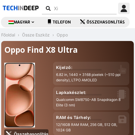
TECH
IN
DEEP
MAGYAR
TELEFON
ÖSSZEHASONLÍTÁS
Főoldal
Össze Eszköz
Oppo
Oppo Find X8 Ultra
Kijelző:
6.82 in, 1440 x 3168 pixelek (~510 ppi
density), LTPO AMOLED
Lapkakészlet:
Qualcomm SM8750-AB Snapdragon 8
Elite (3 nm)
RAM és Tárhely:
12/16GB RAM RAM, 256 GB, 512 GB,
1024 GB
Összehasonlítás