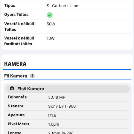
Típus
Si-Carbon Li-Ion
Gyors Töltés
Vezeték nélküli
50W
Töltés
Vezeték nélküli
10W
fordított töltés
KAMERA
Fő Kamera
Első Kamera
Felbontás
50.18 MP
Szenzor
Sony LYT-900
Aperture
f/1.8
Pixel Méret
1.6µm
Lencse
23mm (wide)