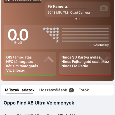
Fő Kamera:
50.18 MP, f/1.8, Quad Camera
0.0
5-ből
0 vélemény
OIS támogatás
Nincs SD Kártya nyílás
NFC támogatás
Nincs Fejhallgató csatlakozó
Két sim támogatás
Nincs FM Radio
Víz állóság
Műszaki adatok
Hozzászólások
Fotók
0
Oppo Find X8 Ultra Vélemények