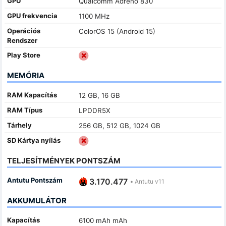
GPU
Qualcomm Adreno 830
GPU frekvencia
1100 MHz
Operációs
ColorOS 15 (Android 15)
Rendszer
Play Store
MEMÓRIA
RAM Kapacítás
12 GB, 16 GB
RAM Típus
LPDDR5X
Tárhely
256 GB, 512 GB, 1024 GB
SD Kártya nyílás
TELJESÍTMÉNYEK PONTSZÁM
Antutu Pontszám
3.170.477
•
Antutu v11
AKKUMULÁTOR
Kapacítás
6100 mAh mAh