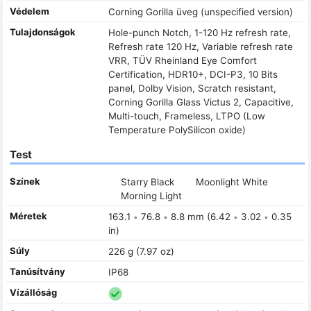
Védelem
Corning Gorilla üveg (unspecified version)
Tulajdonságok
Hole-punch Notch, 1-120 Hz refresh rate,
Refresh rate 120 Hz, Variable refresh rate
VRR, TÜV Rheinland Eye Comfort
Certification, HDR10+, DCI-P3, 10 Bits
panel, Dolby Vision, Scratch resistant,
Corning Gorilla Glass Victus 2, Capacitive,
Multi-touch, Frameless, LTPO (Low
Temperature PolySilicon oxide)
Test
Színek
Starry Black
Moonlight White
Morning Light
Méretek
163.1
76.8
8.8 mm (6.42
3.02
0.35
•
•
•
•
in)
Súly
226 g (7.97 oz)
Tanúsítvány
IP68
Vízállóság