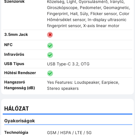
Szenzorok
Közelség, Light, Gyorsulásmérő, Iránytű,
Giroszkópscope, Pedometer, Geomagnetic,
Fingerprint, Hall, Súly, Flicker sensor, Color
Hőmérséklet sensor, In-display ultrasonic
fingerprint sensor, X-axis linear motor
3.5mm Jack
NFC
Infravörös
USB Típus
USB Type-C 3.2, OTG
Hűtési Rendszer
Hangszoró
Yes Features: Loudspeaker, Earpiece,
Hangosság (dB)
Stereo speakers
HÁLÓZAT
Gyakoriságok
Technológia
GSM / HSPA / LTE / 5G