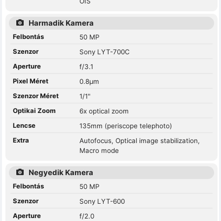
OIS
Harmadik Kamera
Felbontás
50 MP
Szenzor
Sony LYT-700C
Aperture
f/3.1
Pixel Méret
0.8µm
Szenzor Méret
1/1"
Optikai Zoom
6x optical zoom
Lencse
135mm (periscope telephoto)
Extra
Autofocus, Optical image stabilization,
Macro mode
Negyedik Kamera
Felbontás
50 MP
Szenzor
Sony LYT-600
Aperture
f/2.0