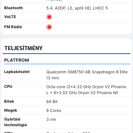
Bluetooth
5.4, A2DP, LE, aptX HD, LHDC 5
VoLTE
FM Rádió
TELJESÍTMÉNY
PLATFROM
Lapkakészlet
Qualcomm SM8750-AB Snapdragon 8 Elite
(3 nm)
CPU
Octa-core (2x4.32 GHz Oryon V2 Phoenix
L + 6x3.53 GHz Oryon V2 Phoenix M)
Bitek
64 Bit
Magok
8 Cores
Gyártási
3 nm
technológia