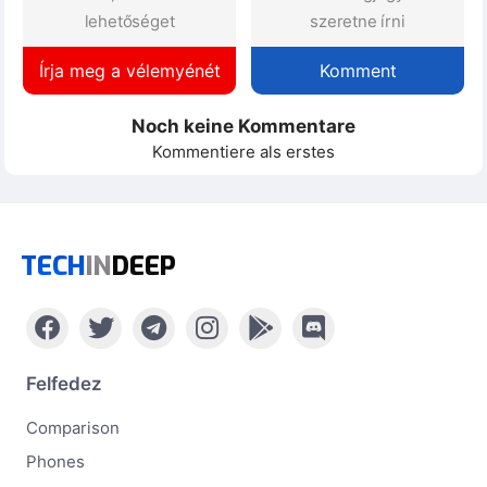
lehetőséget
szeretne írni
Írja meg a vélemyénét
Komment
Noch keine Kommentare
Kommentiere als erstes
TECH
IN
DEEP
Felfedez
Comparison
Phones