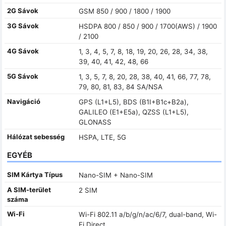
2G Sávok
GSM 850 / 900 / 1800 / 1900
3G Sávok
HSDPA 800 / 850 / 900 / 1700(AWS) / 1900
/ 2100
4G Sávok
1, 3, 4, 5, 7, 8, 18, 19, 20, 26, 28, 34, 38,
39, 40, 41, 42, 48, 66
5G Sávok
1, 3, 5, 7, 8, 20, 28, 38, 40, 41, 66, 77, 78,
79, 80, 81, 83, 84 SA/NSA
Navigáció
GPS (L1+L5), BDS (B1I+B1c+B2a),
GALILEO (E1+E5a), QZSS (L1+L5),
GLONASS
Hálózat sebesség
HSPA, LTE, 5G
EGYÉB
SIM Kártya Típus
Nano-SIM + Nano-SIM
A SIM-terület
2 SIM
száma
Wi-Fi
Wi-Fi 802.11 a/b/g/n/ac/6/7, dual-band, Wi-
Fi Direct