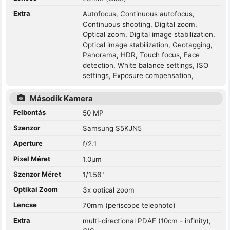
Extra
Autofocus, Continuous autofocus,
Continuous shooting, Digital zoom,
Optical zoom, Digital image stabilization,
Optical image stabilization, Geotagging,
Panorama, HDR, Touch focus, Face
detection, White balance settings, ISO
settings, Exposure compensation,
Második Kamera
Felbontás
50 MP
Szenzor
Samsung S5KJN5
Aperture
f/2.1
Pixel Méret
1.0µm
Szenzor Méret
1/1.56"
Optikai Zoom
3x optical zoom
Lencse
70mm (periscope telephoto)
Extra
multi-directional PDAF (10cm - infinity),